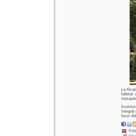
La Alcal
hábitat 
mezquite
Asimismo
Integral
favor de
Publ