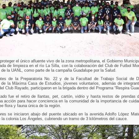
 proteger el único afluente vivo de la zona metropolitana, el Gobierno Municipa
ada de limpieza en el río La Silla, con la colaboración del Club de Futbol Mo
 de la UANL, como parte de la campaña Guadalupe por la Salud.
ntes de la Preparatoria No. 22 y de la Facultad de Trabajo Social de De
de la Máxima Casa de Estudios, jóvenes voluntarios, además de integrant
el Club Rayado, participaron en la brigada dentro del Programa “Respira Gua
tado fue el retiro de llantas, pet, cartón, vidrio y hasta restos de prendas d
a acción para hacer conciencia en la comunidad de la importancia de cuidar
e flora y fauna única de la región.
ores se iniciaron abajo del puente ubicado en la avenida Adolfo López Mate
e la colonia Los Ángeles, cubriendo un tramo de 3 kilómetros del cauce.