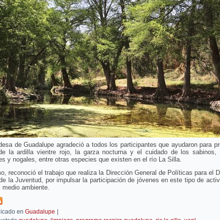
desa de Guadalupe agradeció a todos los participantes que ayudaron para pr
de la ardilla vientre rojo, la garza nocturna y el cuidado de los sabinos,
s y nogales, entre otras especies que existen en el río La Silla.
, reconoció el trabajo que realiza la Dirección General de Políticas para el D
 de la Juventud, por impulsar la participación de jóvenes en este tipo de acti
l medio ambiente.
icado en
Guadalupe
|