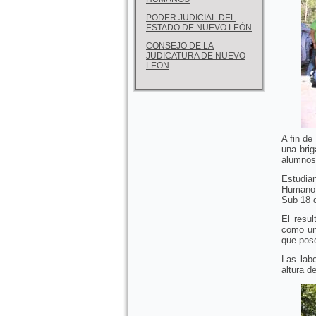
PODER JUDICIAL DEL
ESTADO DE NUEVO LEÓN
CONSEJO DE LA
JUDICATURA DE NUEVO
LEON
A fin de
una brig
alumnos
Estudia
Humano 
Sub 18 d
El resul
como un
que pose
Las lab
altura d