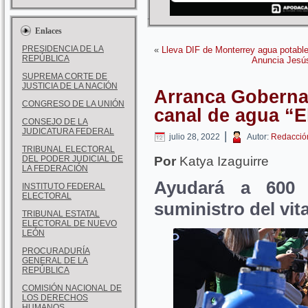
Enlaces
PRESIDENCIA DE LA
«
Lleva DIF de Monterrey agua potable 
REPÚBLICA
Anuncia Jesús
SUPREMA CORTE DE
JUSTICIA DE LA NACIÓN
Arranca Goberna
CONGRESO DE LA UNIÓN
canal de agua “E
CONSEJO DE LA
JUDICATURA FEDERAL
|
julio 28, 2022
Autor:
Redacció
TRIBUNAL ELECTORAL
DEL PODER JUDICIAL DE
Por
Katya Izaguirre
LA FEDERACIÓN
Ayudará a 600 
INSTITUTO FEDERAL
ELECTORAL
suministro del vita
TRIBUNAL ESTATAL
ELECTORAL DE NUEVO
LEÓN
PROCURADURÍA
GENERAL DE LA
REPÚBLICA
COMISIÓN NACIONAL DE
LOS DERECHOS
HUMANOS