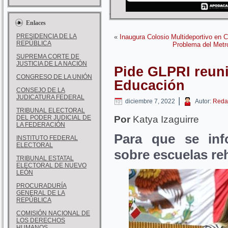
Enlaces
PRESIDENCIA DE LA
«
Inaugura Colosio Multideportivo en 
REPÚBLICA
Problema del Metro
SUPREMA CORTE DE
JUSTICIA DE LA NACIÓN
Pide GLPRI reuni
CONGRESO DE LA UNIÓN
Educación
CONSEJO DE LA
JUDICATURA FEDERAL
|
diciembre 7, 2022
Autor:
Reda
TRIBUNAL ELECTORAL
DEL PODER JUDICIAL DE
Por
Katya Izaguirre
LA FEDERACIÓN
Para que se inf
INSTITUTO FEDERAL
ELECTORAL
sobre escuelas re
TRIBUNAL ESTATAL
ELECTORAL DE NUEVO
LEÓN
PROCURADURÍA
GENERAL DE LA
REPÚBLICA
COMISIÓN NACIONAL DE
LOS DERECHOS
HUMANOS