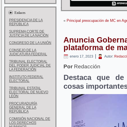
Enlaces
PRESIDENCIA DE LA
«
Principal preocupación de MC en Age
REPÚBLICA
SUPREMA CORTE DE
JUSTICIA DE LA NACIÓN
Anuncia Goberna
CONGRESO DE LA UNIÓN
plataforma de m
CONSEJO DE LA
JUDICATURA FEDERAL
|
enero 17, 2023
Autor:
Redacci
TRIBUNAL ELECTORAL
DEL PODER JUDICIAL DE
Por
Redacción
LA FEDERACIÓN
Destaca que de
INSTITUTO FEDERAL
ELECTORAL
cosas importante
TRIBUNAL ESTATAL
ELECTORAL DE NUEVO
LEÓN
PROCURADURÍA
GENERAL DE LA
REPÚBLICA
COMISIÓN NACIONAL DE
LOS DERECHOS
HUMANOS