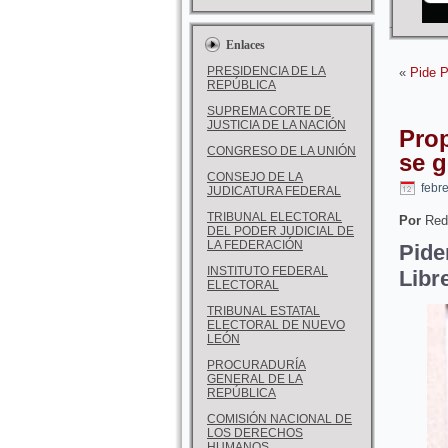
Enlaces
PRESIDENCIA DE LA
«
Pide P
REPÚBLICA
SUPREMA CORTE DE
JUSTICIA DE LA NACIÓN
Prop
CONGRESO DE LA UNIÓN
se g
CONSEJO DE LA
febr
JUDICATURA FEDERAL
TRIBUNAL ELECTORAL
Por
Red
DEL PODER JUDICIAL DE
LA FEDERACIÓN
Pide
INSTITUTO FEDERAL
Libr
ELECTORAL
TRIBUNAL ESTATAL
ELECTORAL DE NUEVO
LEÓN
PROCURADURÍA
GENERAL DE LA
REPÚBLICA
COMISIÓN NACIONAL DE
LOS DERECHOS
HUMANOS