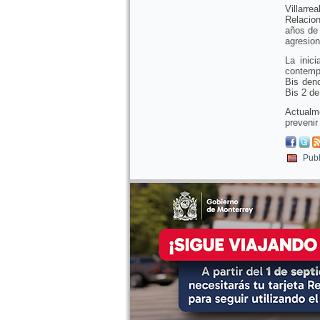
Villarr
Relacio
años de 
agresion
La inic
contempl
Bis deno
Bis 2 de
Actualm
prevenir
Publ