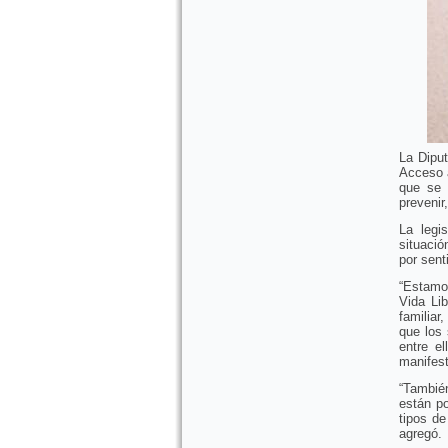
La Diput
Acceso a
que se 
prevenir
La legi
situació
por sent
“Estamo
Vida Li
familiar
que los
entre e
manifest
“Tambié
están po
tipos de
agregó.