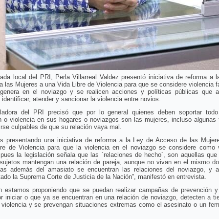
ada local del PRI, Perla Villarreal Valdez presentó iniciativa de reforma a 
 las Mujeres a una Vida Libre de Violencia para que se considere violencia fa
genera en el noviazgo y se realicen acciones y políticas públicas que 
, identificar, atender y sancionar la violencia entre novios.
sladora del PRI precisó que por lo general quienes deben soportar todo
n o violencia en sus hogares o noviazgos son las mujeres, incluso algunas
irse culpables de que su relación vaya mal.
s presentando una iniciativa de reforma a la Ley de Acceso de las Mujer
bre de Violencia para que la violencia en el noviazgo se considere como v
, pues la legislación señala que las ´relaciones de hecho´, son aquellas que
 sujetos mantengan una relación de pareja, aunque no vivan en el mismo dom
llas además del amasiato se encuentran las relaciones del noviazgo, y a
ado la Suprema Corte de Justicia de la Nación”, manifestó en entrevista.
n estamos proponiendo que se puedan realizar campañas de prevención y
r iniciar o que ya se encuentran en una relación de noviazgo, detecten a t
 violencia y se prevengan situaciones extremas como el asesinato o un femi