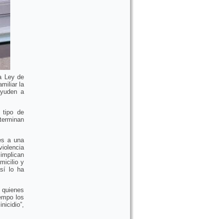
la Ley de
miliar la
ayuden a
 tipo de
 terminan
es a una
iolencia
 implican
icilio y
sí lo ha
 quienes
iempo los
nicidio”,