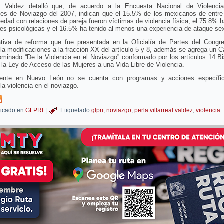
eal Valdez detalló que, de acuerdo a la Encuesta Nacional de Violenci
nes de Noviazgo del 2007, indican que el 15.5% de los mexicanos de entre
edad con relaciones de pareja fueron víctimas de violencia física, el 75.8% h
es psicológicas y el 16.5% ha tenido al menos una experiencia de ataque se
iativa de reforma que fue presentada en la Oficialía de Partes del Congre
a modificaciones a la fracción XX del artículo 5 y 8, además se agrega un Ca
minado “De la Violencia en el Noviazgo” conformado por los artículos 14 B
 la Ley de Acceso de las Mujeres a una Vida Libre de Violencia.
ente en Nuevo León no se cuenta con programas y acciones específi
 la violencia en el noviazgo.
icado en
GLPRI
|
Etiquetado
glpri
,
noviazgo
,
perla villarreal valdez
,
violencia