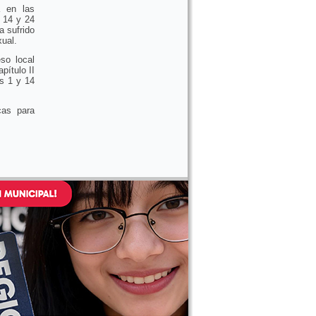
a en las
 14 y 24
a sufrido
xual.
so local
pítulo II
is 1 y 14
cas para