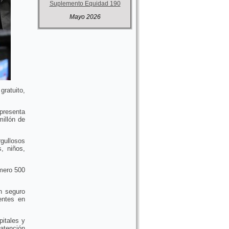
Suplemento Equidad 190
Mayo 2026
ratuito,
epresenta
millón de
gullosos
, niños,
úmero 500
n seguro
entes en
pitales y
 atención