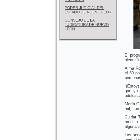
PODER JUDICIAL DEL
ESTADO DE NUEVO LEÓN
CONSEJO DE LA
JUDICATURA DE NUEVO
LEON
El prog
alcanzó 
Alma Ros
el 50 po
personas
“(Estoy
que ya 
adolesce
María Gu
mil, con
Cuidar 
médico 
alguna 
Los serv
unidades