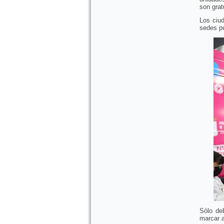
son grat
Los ciud
sedes pú
Sólo de
marcar a