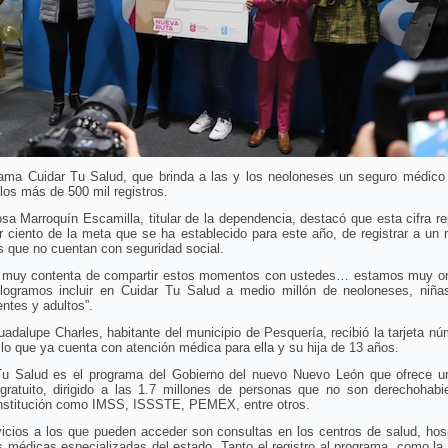
rama Cuidar Tu Salud, que brinda a las y los neoloneses un seguro médico g
los más de 500 mil registros.
a Marroquín Escamilla, titular de la dependencia, destacó que esta cifra r
r ciento de la meta que se ha establecido para este año, de registrar a un 
 que no cuentan con seguridad social.
) muy contenta de compartir estos momentos con ustedes… estamos muy or
logramos incluir en Cuidar Tu Salud a medio millón de neoloneses, niñas
ntes y adultos”.
adalupe Charles, habitante del municipio de Pesquería, recibió la tarjeta n
 lo que ya cuenta con atención médica para ella y su hija de 13 años.
Tu Salud es el programa del Gobierno del nuevo Nuevo León que ofrece u
gratuito, dirigido a las 1.7 millones de personas que no son derechohabi
institución como IMSS, ISSSTE, PEMEX, entre otros.
icios a los que pueden acceder son consultas en los centros de salud, hos
 médicas especializadas del estado. Tanto el registro al programa, como la