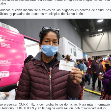
uitos.
adanos pueden inscribirse a través de las brigadas en centros de salud, hos
blicas y privadas de todos los municipios de Nuevo León.
be presentar CURP, INE y comprobante de domicilio. Para más informació
l teléfono 81 8130 0009 y en la página www.saludnl.gob.mx/cuidartusalud/.