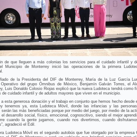
in de que lleguen a más colonias los servicios para el cuidado infantil y d
el Municipio de Monterrey inició las operaciones de la primera Ludote
l.
ado de la Presidenta del DIF de Monterrey, María de la Luz García Lu
r Operativo del grupo Ómnibus de México, Benjamín Galván Torres, el Al
y, Luis Donaldo Colosio Riojas explicó que la nueva Ludoteca tendrá como fi
s de cuidado infantil y de adultos mayores que viven en el municipio.
 a esta generosa donación y el trabajo en conjunto que hemos hecho desde 
ey tenemos ya, esta Ludoteca Móvil, donde las infancias y las personas
serán las más beneficiadas porque por medio del juego, por medio de la act
 el desarrollo social, físico, emocional, cognoscitivo, siendo el mejor aprend
rre cuando la gente jugamos, cuando nos divertimos, cuando disfrutamo
, agradeció el Edil.
era Ludoteca Móvil es el segundo autobús que fue otorgado por la empresa