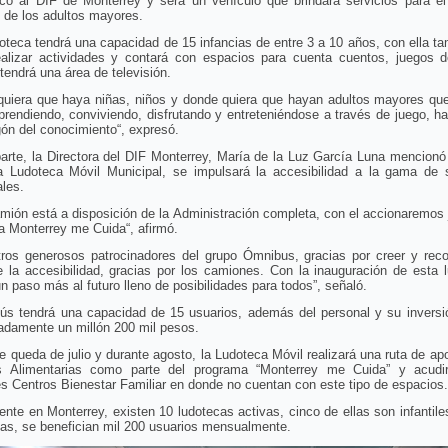
co al DIF de Monterrey y será un vehículo que brindará servicios para el
 y de los adultos mayores.
oteca tendrá una capacidad de 15 infancias de entre 3 a 10 años, con ella t
ealizar actividades y contará con espacios para cuenta cuentos, juegos 
 tendrá una área de televisión.
quiera que haya niñas, niños y donde quiera que hayan adultos mayores que
prendiendo, conviviendo, disfrutando y entreteniéndose a través de juego, ha
ón del conocimiento“, expresó.
arte, la Directora del DIF Monterrey, María de la Luz García Luna mencion
a Ludoteca Móvil Municipal, se impulsará la accesibilidad a la gama de s
les.
mión está a disposición de la Administración completa, con el accionaremos 
a Monterrey me Cuida“, afirmó.
tros generosos patrocinadores del grupo Ómnibus, gracias por creer y reco
 la accesibilidad, gracias por los camiones. Con la inauguración de esta 
 paso más al futuro lleno de posibilidades para todos”, señaló.
bús tendrá una capacidad de 15 usuarios, además del personal y su inversi
adamente un millón 200 mil pesos.
e queda de julio y durante agosto, la Ludoteca Móvil realizará una ruta de ap
s Alimentarias como parte del programa “Monterrey me Cuida” y acudi
es Centros Bienestar Familiar en donde no cuentan con este tipo de espacios.
nte en Monterrey, existen 10 ludotecas activas, cinco de ellas son infantile
las, se benefician mil 200 usuarios mensualmente.