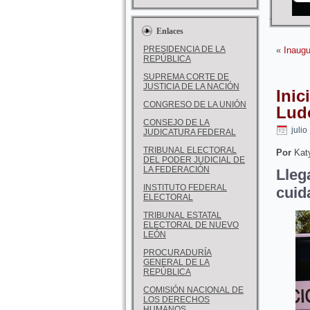
Enlaces
PRESIDENCIA DE LA
«
Inaugu
REPÚBLICA
SUPREMA CORTE DE
JUSTICIA DE LA NACIÓN
Inic
CONGRESO DE LA UNIÓN
Lud
CONSEJO DE LA
julio
JUDICATURA FEDERAL
TRIBUNAL ELECTORAL
Por
Katy
DEL PODER JUDICIAL DE
LA FEDERACIÓN
Lleg
INSTITUTO FEDERAL
cuid
ELECTORAL
TRIBUNAL ESTATAL
ELECTORAL DE NUEVO
LEÓN
PROCURADURÍA
GENERAL DE LA
REPÚBLICA
COMISIÓN NACIONAL DE
LOS DERECHOS
HUMANOS