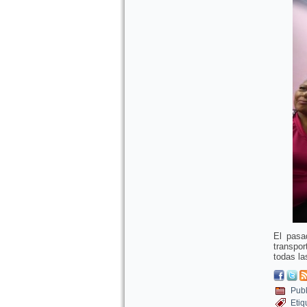
El pasa
transpo
todas la
Publ
Etiq