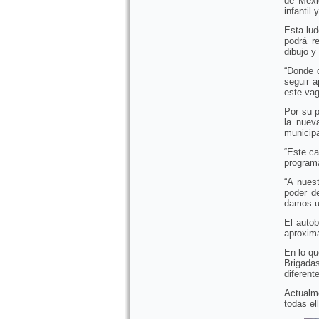
de Méxi
infantil
Esta lud
podrá r
dibujo y
“Donde 
seguir a
este vag
Por su p
la nuev
municipa
“Este ca
program
“A nues
poder de
damos un
El auto
aproxim
En lo qu
Brigada
diferent
Actualme
todas el