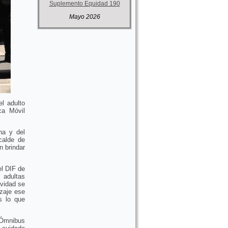
Suplemento Equidad 190
Mayo 2026
el adulto
ca Móvil
na y del
calde de
n brindar
el DIF de
 adultas
ividad se
izaje ese
s lo que
 Ómnibus