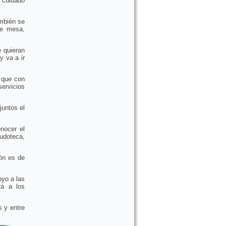
 cuidado
ambién se
de mesa,
 quieran
y va a ir
ó que con
ervicios
juntos el
nocer el
ludoteca,
ón es de
oyo a las
rá a los
s y entre