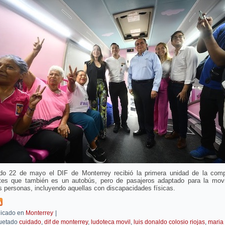
do 22 de mayo el DIF de Monterrey recibió la primera unidad de la com
rtes que también es un autobús, pero de pasajeros adaptado para la movi
s personas, incluyendo aquellas con discapacidades físicas.
icado en
Monterrey
|
uetado
cuidado
,
dif de monterrey
,
ludoteca movil
,
luis donaldo colosio riojas
,
maria 