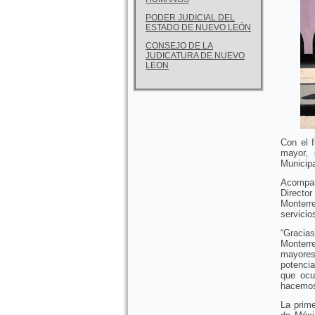
PODER JUDICIAL DEL
ESTADO DE NUEVO LEÓN
CONSEJO DE LA
JUDICATURA DE NUEVO
LEON
Con el f
mayor, 
Municipa
Acompañ
Directo
Monterre
servicio
“Gracias
Monterr
mayores 
potencia
que ocu
hacemos”
La prim