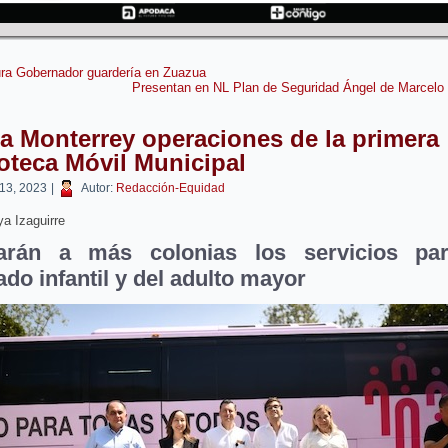
ra Gobernador guardería en Zuazua
Presentan en NL Plan de Seguridad Ángel de Marcelo
ia Monterrey operaciones de la primera
oteca Móvil Municipal
 13, 2023
|
Autor:
Redacción-Equidad
a Izaguirre
arán a más colonias los servicios pa
ado infantil y del adulto mayor