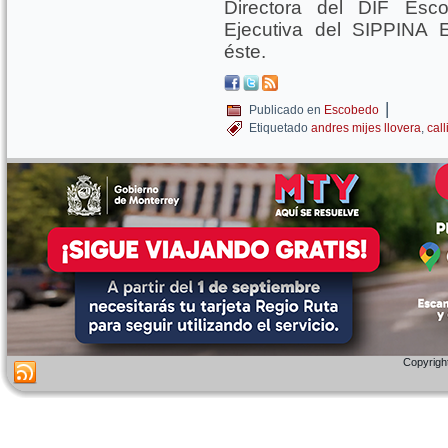
Directora del DIF Esco
Ejecutiva del SIPPINA 
éste.
|
Publicado en
Escobedo
Etiquetado
andres mijes llovera
,
cal
Copyright