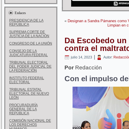
Enlaces
PRESIDENCIA DE LA
«
Designan a Sandra Pámanes como V
REPÚBLICA
Limpian en c
SUPREMA CORTE DE
JUSTICIA DE LA NACIÓN
Da Escobedo un 
CONGRESO DE LA UNIÓN
contra el maltrato
CONSEJO DE LA
JUDICATURA FEDERAL
|
julio 14, 2023
Autor:
Redacció
TRIBUNAL ELECTORAL
DEL PODER JUDICIAL DE
Por
Redacción
LA FEDERACIÓN
Con el impulso de
INSTITUTO FEDERAL
ELECTORAL
TRIBUNAL ESTATAL
ELECTORAL DE NUEVO
LEÓN
PROCURADURÍA
GENERAL DE LA
REPÚBLICA
COMISIÓN NACIONAL DE
LOS DERECHOS
HUMANOS