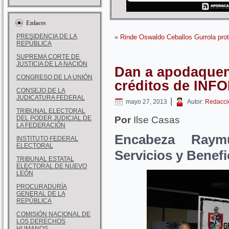
Enlaces
PRESIDENCIA DE LA
«
Rinde Oswaldo Ceballos Gurrola pro
REPÚBLICA
SUPREMA CORTE DE
JUSTICIA DE LA NACIÓN
Dan a apodaquen
CONGRESO DE LA UNIÓN
créditos de INF
CONSEJO DE LA
JUDICATURA FEDERAL
|
mayo 27, 2013
Autor:
Redacci
TRIBUNAL ELECTORAL
DEL PODER JUDICIAL DE
Por
Ilse Casas
LA FEDERACIÓN
Encabeza Raym
INSTITUTO FEDERAL
ELECTORAL
Servicios y Benefi
TRIBUNAL ESTATAL
ELECTORAL DE NUEVO
LEÓN
PROCURADURÍA
GENERAL DE LA
REPÚBLICA
COMISIÓN NACIONAL DE
LOS DERECHOS
HUMANOS