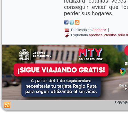
realizará cuantas veces
conseguir evitar que 
perder sus hogares.
|
Publicado en
Apodaca
Etiquetado
apodaca
,
creditos
,
feria 
Copyright