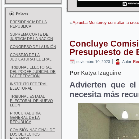
Enlaces
PRESIDENCIA DE LA
«
Aprueba Monterrey consultar la creac
REPÚBLICA
SUPREMA CORTE DE
JUSTICIA DE LA NACIÓN
Concluye Comisi
CONGRESO DE LA UNIÓN
Presupuesto de 
CONSEJO DE LA
JUDICATURA FEDERAL
|
noviembre 10, 2023
Autor:
Re
TRIBUNAL ELECTORAL
DEL PODER JUDICIAL DE
Por
Katya Izaguirre
LA FEDERACIÓN
Advierten que el
INSTITUTO FEDERAL
ELECTORAL
necesita más recu
TRIBUNAL ESTATAL
ELECTORAL DE NUEVO
LEÓN
PROCURADURÍA
GENERAL DE LA
REPÚBLICA
COMISIÓN NACIONAL DE
LOS DERECHOS
HUMANOS