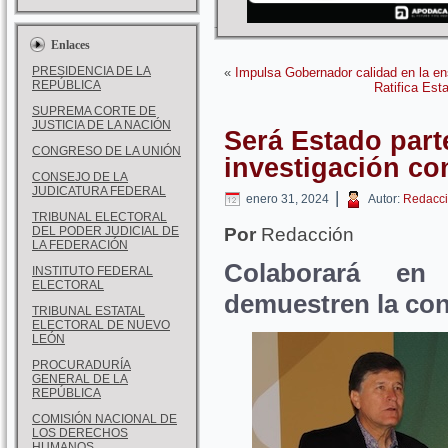
Enlaces
PRESIDENCIA DE LA
«
Impulsa Gobernador calidad en la e
REPÚBLICA
Ratifica Est
SUPREMA CORTE DE
JUSTICIA DE LA NACIÓN
Será Estado part
CONGRESO DE LA UNIÓN
investigación con
CONSEJO DE LA
JUDICATURA FEDERAL
|
enero 31, 2024
Autor:
Redacci
TRIBUNAL ELECTORAL
DEL PODER JUDICIAL DE
Por
Redacción
LA FEDERACIÓN
Colaborará en
INSTITUTO FEDERAL
ELECTORAL
demuestren la co
TRIBUNAL ESTATAL
ELECTORAL DE NUEVO
LEÓN
PROCURADURÍA
GENERAL DE LA
REPÚBLICA
COMISIÓN NACIONAL DE
LOS DERECHOS
HUMANOS