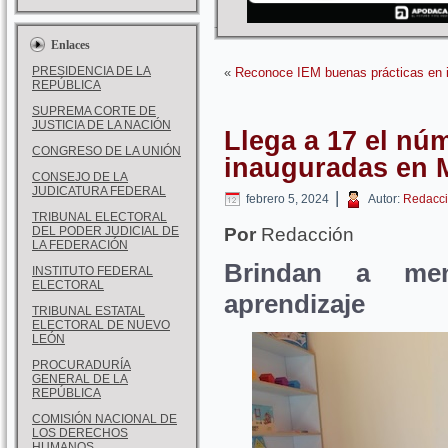
Enlaces
PRESIDENCIA DE LA
«
Reconoce IEM buenas prácticas en 
REPÚBLICA
SUPREMA CORTE DE
JUSTICIA DE LA NACIÓN
Llega a 17 el nú
CONGRESO DE LA UNIÓN
inauguradas en 
CONSEJO DE LA
JUDICATURA FEDERAL
|
febrero 5, 2024
Autor:
Redacci
TRIBUNAL ELECTORAL
DEL PODER JUDICIAL DE
Por
Redacción
LA FEDERACIÓN
Brindan a men
INSTITUTO FEDERAL
ELECTORAL
aprendizaje
TRIBUNAL ESTATAL
ELECTORAL DE NUEVO
LEÓN
PROCURADURÍA
GENERAL DE LA
REPÚBLICA
COMISIÓN NACIONAL DE
LOS DERECHOS
HUMANOS