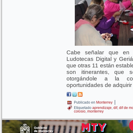
Cabe señalar que en d
Ludotecas Digital y Geriá
que otras 11 están establ
son itinerantes, que s
otorgándole a la c
oportunidades de adquirir
|
Publicado en
Monterrey
Etiquetado
aprendizaje
,
dif
,
dif de m
colosio
,
monterrey