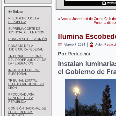
Enlaces
PRESIDENCIA DE LA
«
Amplía Juárez red de Casas Club de
REPÚBLICA
Ponen a dispos
SUPREMA CORTE DE
JUSTICIA DE LA NACIÓN
Ilumina Escobed
CONGRESO DE LA UNIÓN
|
febrero 7, 2024
Autor:
Redacci
CONSEJO DE LA
JUDICATURA FEDERAL
Por
Redacción
TRIBUNAL ELECTORAL
DEL PODER JUDICIAL DE
Instalan luminaria
LA FEDERACIÓN
el Gobierno de Fr
INSTITUTO FEDERAL
ELECTORAL
TRIBUNAL ESTATAL
ELECTORAL DE NUEVO
LEÓN
PROCURADURÍA
GENERAL DE LA
REPÚBLICA
COMISIÓN NACIONAL DE
LOS DERECHOS
HUMANOS