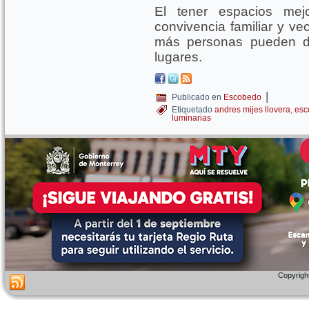
El tener espacios mej
convivencia familiar y ve
más personas pueden di
lugares.
|
Publicado en
Escobedo
Etiquetado
andres mijes llovera
,
esc
luminarias
Copyright