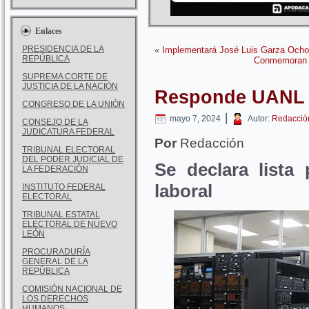
Enlaces
PRESIDENCIA DE LA
«
Implementará José Luis Garza Ocho
REPÚBLICA
Conmemoran e
SUPREMA CORTE DE
JUSTICIA DE LA NACIÓN
Responde UANL a
CONGRESO DE LA UNIÓN
|
mayo 7, 2024
Autor:
Redacció
CONSEJO DE LA
JUDICATURA FEDERAL
Por
Redacción
TRIBUNAL ELECTORAL
DEL PODER JUDICIAL DE
Se declara lista
LA FEDERACIÓN
laboral
INSTITUTO FEDERAL
ELECTORAL
TRIBUNAL ESTATAL
ELECTORAL DE NUEVO
LEÓN
PROCURADURÍA
GENERAL DE LA
REPÚBLICA
COMISIÓN NACIONAL DE
LOS DERECHOS
HUMANOS