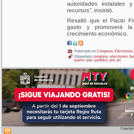
autoridades estatales 
recursos”, insistió.
Resaltó que el Pacto Fis
gasto y promoverá la 
crecimiento económico.
Publicado en
Congreso
,
Elecciones
Etiquetado
congreso
,
elecciones
,
fu
juarez
,
pan
,
partidos
,
prd
,
pri
Copyright