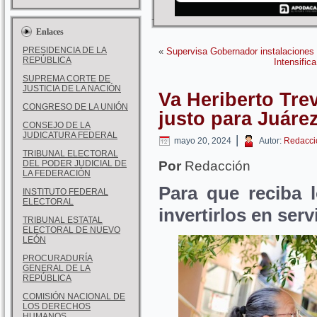
Enlaces
PRESIDENCIA DE LA
«
Supervisa Gobernador instalaciones 
REPÚBLICA
Intensific
SUPREMA CORTE DE
JUSTICIA DE LA NACIÓN
Va Heriberto Tre
CONGRESO DE LA UNIÓN
justo para Juáre
CONSEJO DE LA
JUDICATURA FEDERAL
|
mayo 20, 2024
Autor:
Redacci
TRIBUNAL ELECTORAL
DEL PODER JUDICIAL DE
Por
Redacción
LA FEDERACIÓN
Para que reciba 
INSTITUTO FEDERAL
ELECTORAL
invertirlos en ser
TRIBUNAL ESTATAL
ELECTORAL DE NUEVO
LEÓN
PROCURADURÍA
GENERAL DE LA
REPÚBLICA
COMISIÓN NACIONAL DE
LOS DERECHOS
HUMANOS