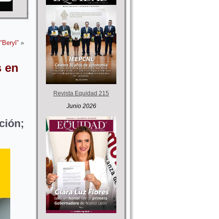
“Beryl”
»
s en
Revista Equidad 215
Junio 2026
ión;