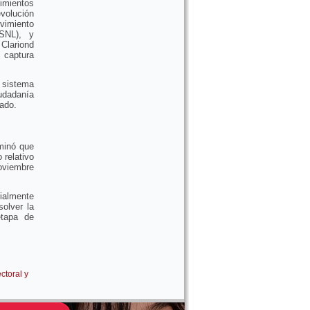
mientos
evolución
vimiento
SNL), y
 Clariond
 captura
 sistema
udadanía
nado.
rminó que
 relativo
noviembre
ialmente
olver la
etapa de
ectoral y