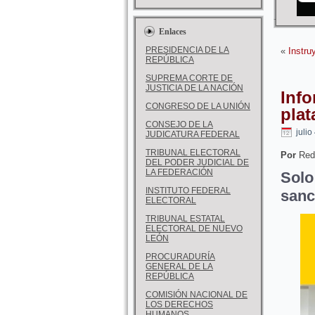
Enlaces
PRESIDENCIA DE LA
«
Instru
REPÚBLICA
SUPREMA CORTE DE
JUSTICIA DE LA NACIÓN
Inf
CONGRESO DE LA UNIÓN
pla
CONSEJO DE LA
julio
JUDICATURA FEDERAL
TRIBUNAL ELECTORAL
Por
Red
DEL PODER JUDICIAL DE
LA FEDERACIÓN
Sol
INSTITUTO FEDERAL
sanc
ELECTORAL
TRIBUNAL ESTATAL
ELECTORAL DE NUEVO
LEÓN
PROCURADURÍA
GENERAL DE LA
REPÚBLICA
COMISIÓN NACIONAL DE
LOS DERECHOS
HUMANOS