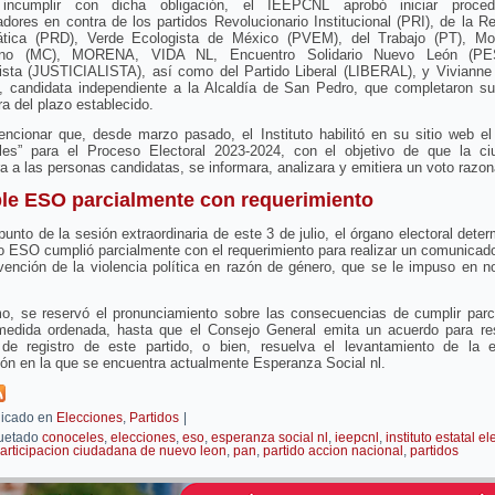
ncumplir con dicha obligación, el IEEPCNL aprobó iniciar procedi
dores en contra de los partidos Revolucionario Institucional (PRI), de la R
tica (PRD), Verde Ecologista de México (PVEM), del Trabajo (PT), Mo
ano (MC), MORENA, VIDA NL, Encuentro Solidario Nuevo León (PE
lista (JUSTICIALISTA), así como del Partido Liberal (LIBERAL), y Vivianne
 candidata independiente a la Alcaldía de San Pedro, que completaron su
ra del plazo establecido.
ncionar que, desde marzo pasado, el Instituto habilitó en su sitio web el
les” para el Proceso Electoral 2023-2024, con el objetivo de que la ci
a a las personas candidatas, se informara, analizara y emitiera un voto razo
e ESO parcialmente con requerimiento
punto de la sesión extraordinaria de este 3 de julio, el órgano electoral dete
do ESO cumplió parcialmente con el requerimiento para realizar un comunicado
vención de la violencia política en razón de género, que se le impuso en 
o, se reservó el pronunciamiento sobre las consecuencias de cumplir parc
medida ordenada, hasta que el Consejo General emita un acuerdo para res
 de registro de este partido, o bien, resuelva el levantamiento de la 
ón en la que se encuentra actualmente Esperanza Social nl.
icado en
Elecciones
,
Partidos
|
uetado
conoceles
,
elecciones
,
eso
,
esperanza social nl
,
ieepcnl
,
instituto estatal el
articipacion ciudadana de nuevo leon
,
pan
,
partido accion nacional
,
partidos