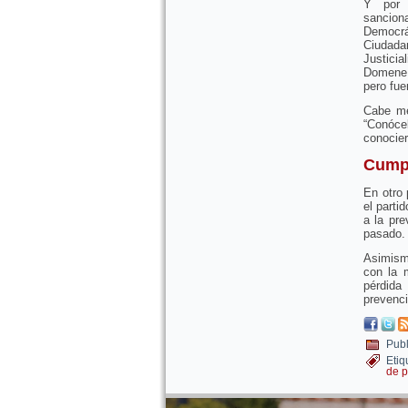
Y por i
sanciona
Democrá
Ciudad
Justicia
Domene,
pero fue
Cabe me
“Conóce
conocier
Cumpl
En otro 
el parti
a la pre
pasado.
Asimism
con la 
pérdida
prevenci
Publ
Etiq
de p