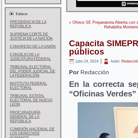
Enlaces
PRESIDENCIA DE LA
«
Ofrece SE Preparatoria Abierta con a
REPÚBLICA
Rehabilita Monterr
SUPREMA CORTE DE
JUSTICIA DE LA NACIÓN
Capacita SIMEPR
CONGRESO DE LA UNIÓN
públicos
CONSEJO DE LA
JUDICATURA FEDERAL
|
julio 24, 2024
Autor:
Redacció
TRIBUNAL ELECTORAL
DEL PODER JUDICIAL DE
Por
Redacción
LA FEDERACIÓN
En la correcta s
INSTITUTO FEDERAL
ELECTORAL
“Oficinas Verdes”
TRIBUNAL ESTATAL
ELECTORAL DE NUEVO
LEÓN
PROCURADURÍA
GENERAL DE LA
REPÚBLICA
COMISIÓN NACIONAL DE
LOS DERECHOS
HUMANOS