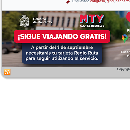
Etiquetado
congreso
,
glpri
,
heriberto
Copyright