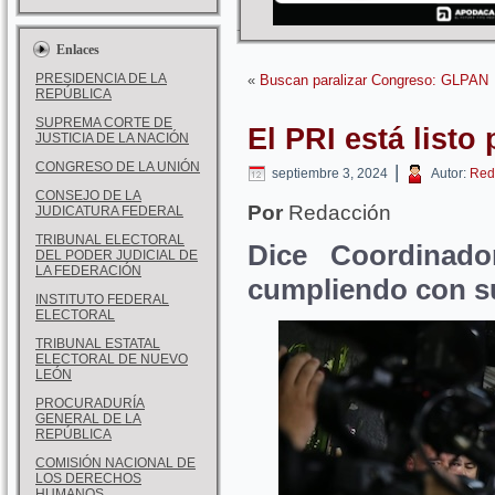
Enlaces
PRESIDENCIA DE LA
«
Buscan paralizar Congreso: GLPAN
REPÚBLICA
SUPREMA CORTE DE
El PRI está listo
JUSTICIA DE LA NACIÓN
CONGRESO DE LA UNIÓN
|
septiembre 3, 2024
Autor:
Red
CONSEJO DE LA
Por
Redacción
JUDICATURA FEDERAL
TRIBUNAL ELECTORAL
Dice Coordinad
DEL PODER JUDICIAL DE
LA FEDERACIÓN
cumpliendo con su
INSTITUTO FEDERAL
ELECTORAL
TRIBUNAL ESTATAL
ELECTORAL DE NUEVO
LEÓN
PROCURADURÍA
GENERAL DE LA
REPÚBLICA
COMISIÓN NACIONAL DE
LOS DERECHOS
HUMANOS