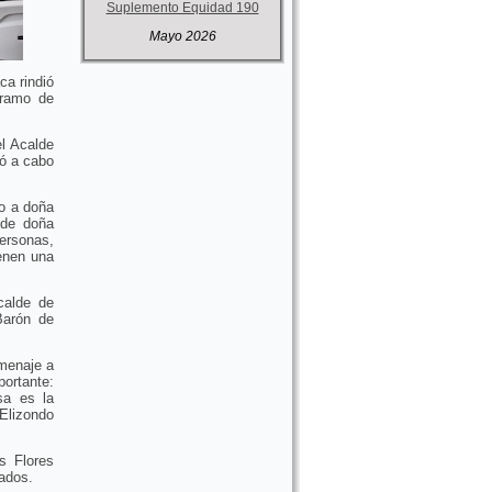
Suplemento Equidad 190
Mayo 2026
ca rindió
tramo de
l Acalde
ó a cabo
to a doña
 de doña
personas,
ienen una
calde de
Barón de
omenaje a
ortante:
sa es la
Elizondo
s Flores
gados.