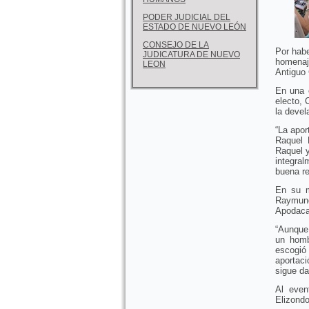
PODER JUDICIAL DEL
ESTADO DE NUEVO LEÓN
CONSEJO DE LA
Por habe
JUDICATURA DE NUEVO
homenaj
LEON
Antiguo
En una 
electo,
la devel
“La apor
Raquel 
Raquel y
integral
buena re
En su m
Raymund
Apodaca 
“Aunque 
un homb
escogió
aportac
sigue da
Al even
Elizondo