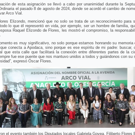
bación de esta asignación se llevó a cabo por unanimidad durante la Sept
Ordinaria el pasado 8 de agosto de 2024, donde se acordó el cambio de nome
var Arco Vial.
lores Elizondo, mencionó que no solo se trata de un reconocimiento para s
todo lo que él representó en vida, por ejemplo, ser un hombre de familia, qu
sposa Raquel Elizondo de Flores, les mostró el compromiso, la responsabil
.
omento es muy significativo, no solo porque estamos honrando su memoria 
 que conecta a Apodaca, sino porque es ese espíritu de mi padre: buscar, c
ual que esta calle que facilitará la conexión entre diferentes partes de la c
iempre fue ese puente que nos mantuvo unidos a todos y guiándonos con su s
sidad”, expresó Óscar Flores.
ron el evento también los Diputados locales Gabriela Govea, Filiberto Flores 