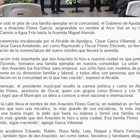
r sido el pilar de una familia ejemplar en la comunidad, el Gobierno de Apoda
e a Anacleto Flores García, asignándole su nombre al Arco Vial en su 
 Camino a Agua Fría hasta la Avenida Miguel Alemán.
ceremonia encabezada por el Alcalde de Apodaca, César Garza Villarreal, e
 César Garza Arredondo, así como Raymundo y Óscar Flores Elizondo, se llev
ación de la nomenclatura del nuevo nombre que llevará la avenida.
tación más importante que don Anacleto le hizo a nuestra ciudad es que jun
Elizondo, formaron una familia ejemplar en nuestra comunidad. La unión
 don Anacleto fue fructífera: para empezar, sus ocho hijos son modelos de 
mente en su dimensión familiar y laboral, y todos ellos son personas que t
lación en la comunidad en la que han crecido”, expresó el Alcalde.
ensaje, el presidente municipal resaltó la carrera política y como ex Al
o Flores, asimismo de Óscar, quien con grupos como Bronco y Los 
logró que el Municipio se diera a conocer a nivel nacional e internacional.
la calle lleva el nombre de don Anacleto Flores García, en realidad es un h
re que tuvo una iniciativa, la más grande de sus iniciativas, la más imp
 una buena mujer, le pidió que fuera su esposa y formó una familia; e
ión más grande que don Anacleto le hizo a esta ciudad. Esa familia Flores 
ndo, sigue creciendo”, agregó Garza Villarreal.
to acudieron Eduardo, Rubén, Rosa Nelly, Lety, Raquel y María Felícita
, también hijos de don Anacleto, así como nietos, bisnietos y familiares alle