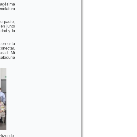
uagésima
nclatura
u padre,
ien junto
idad y la
con esta
onectar,
iudad. Mi
abiduría
Elizondo,