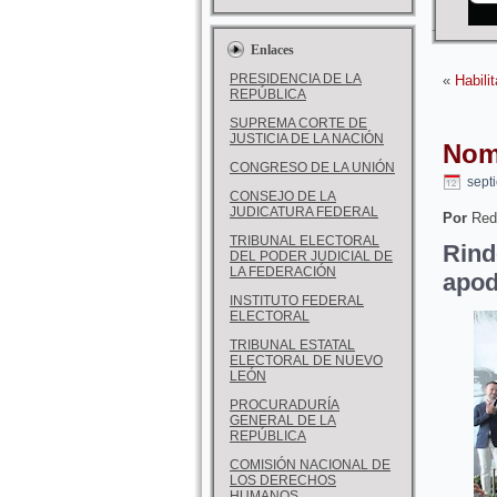
Enlaces
PRESIDENCIA DE LA
«
Habili
REPÚBLICA
SUPREMA CORTE DE
JUSTICIA DE LA NACIÓN
Nom
CONGRESO DE LA UNIÓN
sept
CONSEJO DE LA
JUDICATURA FEDERAL
Por
Red
TRIBUNAL ELECTORAL
Rin
DEL PODER JUDICIAL DE
LA FEDERACIÓN
apo
INSTITUTO FEDERAL
ELECTORAL
TRIBUNAL ESTATAL
ELECTORAL DE NUEVO
LEÓN
PROCURADURÍA
GENERAL DE LA
REPÚBLICA
COMISIÓN NACIONAL DE
LOS DERECHOS
HUMANOS