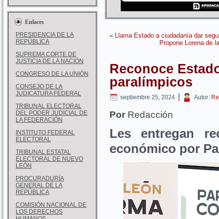
Enlaces
PRESIDENCIA DE LA
«
Llama Estado a ciudadanía dar seguri
REPÚBLICA
Propone Lorena de l
SUPREMA CORTE DE
JUSTICIA DE LA NACIÓN
Reconoce Estado
CONGRESO DE LA UNIÓN
paralímpicos
CONSEJO DE LA
JUDICATURA FEDERAL
|
septiembre 25, 2024
Autor:
Re
TRIBUNAL ELECTORAL
DEL PODER JUDICIAL DE
Por
Redacción
LA FEDERACIÓN
Les entregan re
INSTITUTO FEDERAL
ELECTORAL
económico por Pa
TRIBUNAL ESTATAL
ELECTORAL DE NUEVO
LEÓN
PROCURADURÍA
GENERAL DE LA
REPÚBLICA
COMISIÓN NACIONAL DE
LOS DERECHOS
HUMANOS