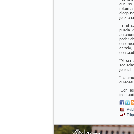
que no 
reforma 
ciega no
juez o u
En el c
pueda d
autónom
poder de
que res
estado, 
con ciud
“Al ser
sociedad
judicial
“Estamos
quienes 
“Con es
instituc
Publ
Etiq