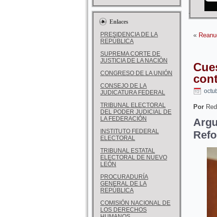
Enlaces
PRESIDENCIA DE LA
«
Reanud
REPÚBLICA
SUPREMA CORTE DE
JUSTICIA DE LA NACIÓN
Cues
CONGRESO DE LA UNIÓN
cont
CONSEJO DE LA
octu
JUDICATURA FEDERAL
TRIBUNAL ELECTORAL
Por
Red
DEL PODER JUDICIAL DE
LA FEDERACIÓN
Argu
INSTITUTO FEDERAL
Refo
ELECTORAL
TRIBUNAL ESTATAL
ELECTORAL DE NUEVO
LEÓN
PROCURADURÍA
GENERAL DE LA
REPÚBLICA
COMISIÓN NACIONAL DE
LOS DERECHOS
HUMANOS