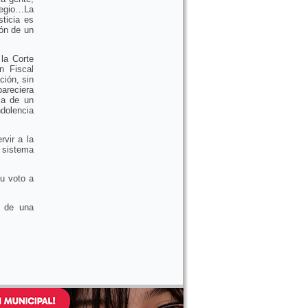
legio…La
sticia es
ión de un
la Corte
n Fiscal
ión, sin
pareciera
ia de un
ndolencia
vir a la
n sistema
su voto a
d de una