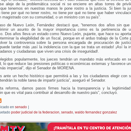
se aleje de la problemática social ni se encierre en altas torres de privi
que tenemos en nuestras manos le pone rostro a la justicia. Si bien la ju
 tiene por qué no tener rostro, no tiene por qué no tiene que haber vinculac
n magistrado con su comunidad, o un ministro con su país”.
aso de Nuevo León, Fernández destacó que, “tenemos dos años sin que 
irimir un asunto de la mayor importancia como es la pertinencia de u
o. Dos años lleva un estado como Nuevo León, pujante, que hace su aportac
terminar la elegibilidad de un fiscal, porque en el arduo trabajo de la Corte 
olver la controversia sobre la persona encargada de procuración de justic
puede tardar más ¡así la indolencia con la que se trata un estado! ¡Así la i
adanos y ciudadanas que viven una crisis de inseguridad!.
 elegidos popularmente, los jueces tendrán un mandato más enfocado en ser
, lo que reduce las presiones políticas o económicas externas y favorece u
 más imparcial”, dijo el Senador de MORENA.
 ante un hecho histórico que permitirá a las y los ciudadanos elegir con 
tendrán la noble tarea de impartir justicia”, aseguró el Senador.
ta reforma, damos pasos firmes hacia la transparencia y la legitimida
ión que es vital para contribuir al desarrollo de nuestro país”, concluyó.
icado en
senado
|
uetado
poder judicial de la federacion
,
senado
,
waldo fernandez gonzalez