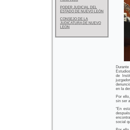
PODER JUDICIAL DEL
ESTADO DE NUEVO LEÓN
CONSEJO DE LA
JUDICATURA DE NUEVO
LEON
Durante
Estudios
de Inst
juzgador
denunció
en la de
Por ello
sin ser 
“En est
después
encontra
social 
Por ello