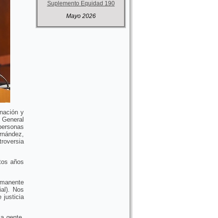
Suplemento Equidad 190
Mayo 2026
nación y
y General
personas
ernández,
troversia
ntos años
rmanente
al). Nos
 justicia
la gente,