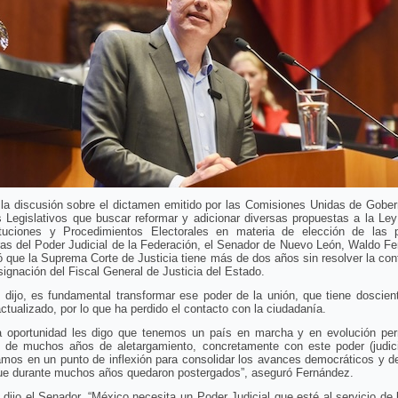
 la discusión sobre el dictamen emitido por las Comisiones Unidas de Gober
 Legislativos que buscar reformar y adicionar diversas propuestas a la Le
ituciones y Procedimientos Electorales en materia de elección de las 
as del Poder Judicial de la Federación, el Senador de Nuevo León, Waldo F
 que la Suprema Corte de Justicia tiene más de dos años sin resolver la con
signación del Fiscal General de Justicia del Estado.
, dijo, es fundamental transformar ese poder de la unión, que tiene doscie
actualizado, por lo que ha perdido el contacto con la ciudadanía.
a oportunidad les digo que tenemos un país en marcha y en evolución pe
 de muchos años de aletargamiento, concretamente con este poder (judici
mos en un punto de inflexión para consolidar los avances democráticos y de
que durante muchos años quedaron postergados”, aseguró Fernández.
, dijo el Senador, “México necesita un Poder Judicial que esté al servicio de 