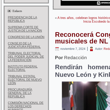
Enlaces
PRESIDENCIA DE LA
«
A tres años, celebran logros históri
REPÚBLICA
Inicia Escobedo la 
SUPREMA CORTE DE
JUSTICIA DE LA NACIÓN
Reconocerá Cong
CONGRESO DE LA UNIÓN
musicales de NL
CONSEJO DE LA
JUDICATURA FEDERAL
|
noviembre 7, 2024
Autor:
Reda
TRIBUNAL ELECTORAL
DEL PODER JUDICIAL DE
Por
Redacción
LA FEDERACIÓN
Rendirán homen
INSTITUTO FEDERAL
ELECTORAL
Nuevo León y Kin
TRIBUNAL ESTATAL
ELECTORAL DE NUEVO
LEÓN
PROCURADURÍA
GENERAL DE LA
REPÚBLICA
COMISIÓN NACIONAL DE
LOS DERECHOS
HUMANOS