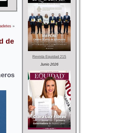
cadetes
»
d de
Revista Equidad 215
Junio 2026
meros