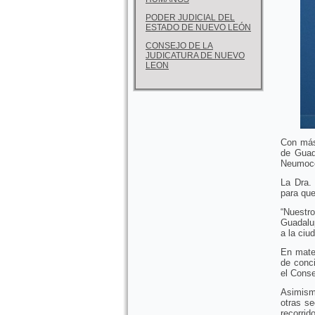
PODER JUDICIAL DEL
ESTADO DE NUEVO LEÓN
CONSEJO DE LA
JUDICATURA DE NUEVO
LEON
Con más
de Guad
Neumoco
La Dra.
para que
“Nuestr
Guadalup
a la ciu
En mater
de conc
el Conse
Asimismo
otras se
recorrid