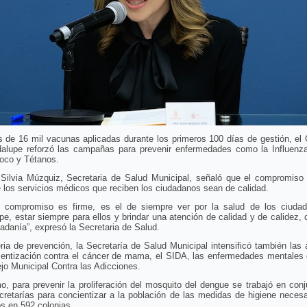
 de 16 mil vacunas aplicadas durante los primeros 100 días de gestión, el 
alupe reforzó las campañas para prevenir enfermedades como la Influenza
co y Tétanos.
 Silvia Múzquiz, Secretaria de Salud Municipal, señaló que el compromiso 
 los servicios médicos que reciben los ciudadanos sean de calidad.
o compromiso es firme, es el de siempre ver por la salud de los ciuda
e, estar siempre para ellos y brindar una atención de calidad y de calidez,
dadanía”, expresó la Secretaria de Salud.
ia de prevención, la Secretaría de Salud Municipal intensificó también las
ientización contra el cáncer de mama, el SIDA, las enfermedades mentales e
jo Municipal Contra las Adicciones.
, para prevenir la proliferación del mosquito del dengue se trabajó en con
cretarías para concientizar a la población de las medidas de higiene neces
os en 592 colonias.