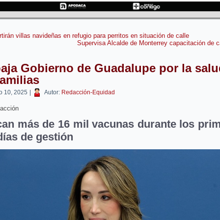
tirán villas navideñas en refugio para perritos en situación de calle
Supervisa Alcalde de Monterrey capacitación de 
aja Gobierno de Guadalupe por la salu
familias
o 10, 2025
|
Autor:
Redacción-Equidad
acción
can más de 16 mil vacunas durante los pri
días de gestión