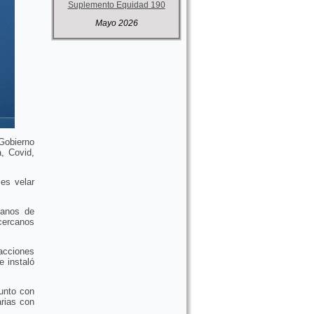
Suplemento Equidad 190
Mayo 2026
Gobierno
, Covid,
es velar
danos de
 cercanos
 acciones
 instaló
junto con
arias con