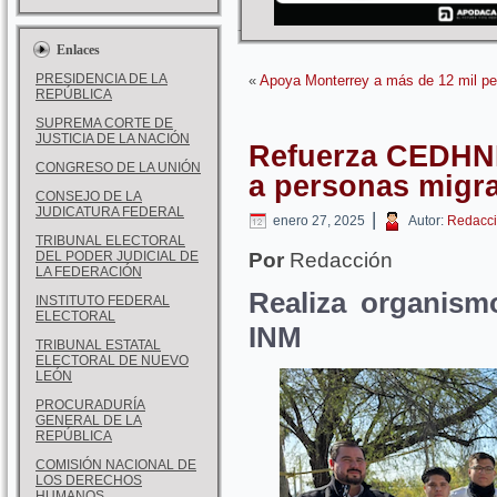
Enlaces
PRESIDENCIA DE LA
«
Apoya Monterrey a más de 12 mil pe
REPÚBLICA
SUPREMA CORTE DE
JUSTICIA DE LA NACIÓN
Refuerza CEDHNL
CONGRESO DE LA UNIÓN
a personas migr
CONSEJO DE LA
JUDICATURA FEDERAL
|
enero 27, 2025
Autor:
Redacci
TRIBUNAL ELECTORAL
DEL PODER JUDICIAL DE
Por
Redacción
LA FEDERACIÓN
Realiza organismo
INSTITUTO FEDERAL
ELECTORAL
INM
TRIBUNAL ESTATAL
ELECTORAL DE NUEVO
LEÓN
PROCURADURÍA
GENERAL DE LA
REPÚBLICA
COMISIÓN NACIONAL DE
LOS DERECHOS
HUMANOS