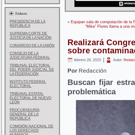
Enlaces
PRESIDENCIA DE LA
«
Equipan sala de computación de la 
REPÚBLICA
“Mike” Flores llama a una ma
SUPREMA CORTE DE
JUSTICIA DE LA NACIÓN
Realizará Congre
CONGRESO DE LA UNIÓN
sobre contamina
CONSEJO DE LA
JUDICATURA FEDERAL
|
febrero 26, 2025
Autor:
Redac
TRIBUNAL ELECTORAL
DEL PODER JUDICIAL DE
Por
Redacción
LA FEDERACIÓN
Buscan fijar estr
INSTITUTO FEDERAL
ELECTORAL
problemática
TRIBUNAL ESTATAL
ELECTORAL DE NUEVO
LEÓN
PROCURADURÍA
GENERAL DE LA
REPÚBLICA
COMISIÓN NACIONAL DE
LOS DERECHOS
HUMANOS