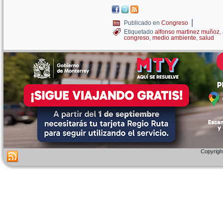
|
Publicado en
Congreso
Etiquetado
alfonso martinez muñoz
,
congreso
,
medio ambiente
,
salud
Copyright