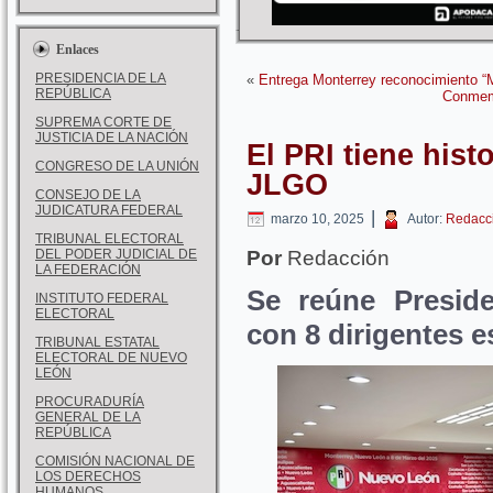
Enlaces
PRESIDENCIA DE LA
«
Entrega Monterrey reconocimiento “M
REPÚBLICA
Conmemo
SUPREMA CORTE DE
JUSTICIA DE LA NACIÓN
El PRI tiene hist
CONGRESO DE LA UNIÓN
JLGO
CONSEJO DE LA
JUDICATURA FEDERAL
|
marzo 10, 2025
Autor:
Redacc
TRIBUNAL ELECTORAL
DEL PODER JUDICIAL DE
Por
Redacción
LA FEDERACIÓN
Se reúne Preside
INSTITUTO FEDERAL
ELECTORAL
con 8 dirigentes e
TRIBUNAL ESTATAL
ELECTORAL DE NUEVO
LEÓN
PROCURADURÍA
GENERAL DE LA
REPÚBLICA
COMISIÓN NACIONAL DE
LOS DERECHOS
HUMANOS