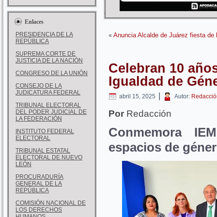
Enlaces
PRESIDENCIA DE LA
«
Anuncia Alcalde de Juárez fiesta de 
REPÚBLICA
SUPREMA CORTE DE
JUSTICIA DE LA NACIÓN
Celebran 10 años
CONGRESO DE LA UNIÓN
Igualdad de Gén
CONSEJO DE LA
JUDICATURA FEDERAL
|
abril 15, 2025
Autor:
Redacció
TRIBUNAL ELECTORAL
DEL PODER JUDICIAL DE
Por
Redacción
LA FEDERACIÓN
Conmemora IEM
INSTITUTO FEDERAL
ELECTORAL
espacios de géne
TRIBUNAL ESTATAL
ELECTORAL DE NUEVO
LEÓN
PROCURADURÍA
GENERAL DE LA
REPÚBLICA
COMISIÓN NACIONAL DE
LOS DERECHOS
HUMANOS