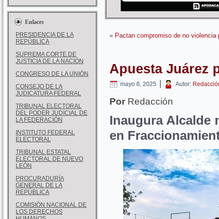
Enlaces
PRESIDENCIA DE LA
«
Pactan compromiso de no violencia p
REPÚBLICA
SUPREMA CORTE DE
JUSTICIA DE LA NACIÓN
Apuesta Juárez 
CONGRESO DE LA UNIÓN
|
mayo 8, 2025
Autor:
Redacció
CONSEJO DE LA
JUDICATURA FEDERAL
Por
Redacción
TRIBUNAL ELECTORAL
DEL PODER JUDICIAL DE
Inaugura Alcalde
LA FEDERACIÓN
en Fraccionamien
INSTITUTO FEDERAL
ELECTORAL
TRIBUNAL ESTATAL
ELECTORAL DE NUEVO
LEÓN
PROCURADURÍA
GENERAL DE LA
REPÚBLICA
COMISIÓN NACIONAL DE
LOS DERECHOS
HUMANOS