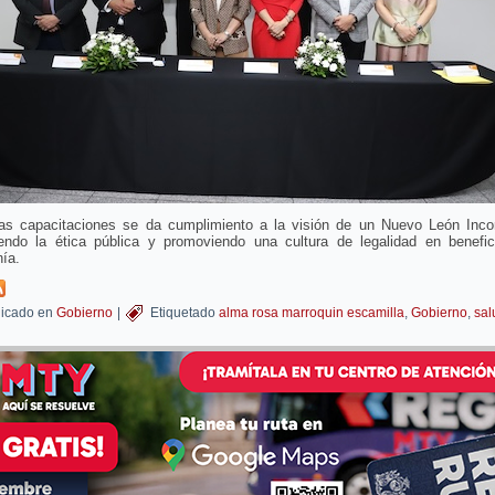
as capacitaciones se da cumplimiento a la visión de un Nuevo León Incorr
ciendo la ética pública y promoviendo una cultura de legalidad en benefic
ía.
icado en
Gobierno
|
Etiquetado
alma rosa marroquin escamilla
,
Gobierno
,
sal