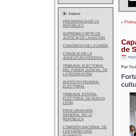
Enlaces
PRESIDENCIA DE LA
«
Promue
REPÚBLICA
SUPREMA CORTE DE
JUSTICIA DE LA NACIÓN
Capa
CONGRESO DE LA UNIÓN
de 
CONSEJO DE LA
mayo
JUDICATURA FEDERAL
TRIBUNAL ELECTORAL
Por
Red
DEL PODER JUDICIAL DE
LA FEDERACIÓN
Fort
INSTITUTO FEDERAL
cult
ELECTORAL
TRIBUNAL ESTATAL
ELECTORAL DE NUEVO
LEÓN
PROCURADURÍA
GENERAL DE LA
REPÚBLICA
COMISIÓN NACIONAL DE
LOS DERECHOS
HUMANOS