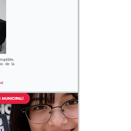
uptible,
io de la
ud