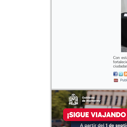
Con est
fortale
ciudadan
Publ