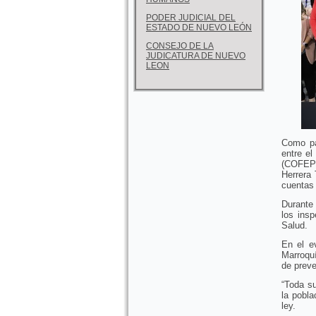
PODER JUDICIAL DEL
ESTADO DE NUEVO LEÓN
CONSEJO DE LA
JUDICATURA DE NUEVO
LEON
Como pa
entre el
(COFEPR
Herrera 
cuentas 
Durante 
los ins
Salud.
En el e
Marroquí
de preve
“Toda s
la pobl
ley.