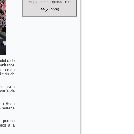
Suplemento Equidad 190
Mayo 2026
elebrado
anitarios
a Teresa
dición de
acitará a
taría de
lma Rosa
n materia
a porque
dos a la