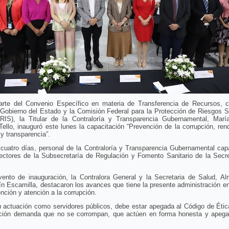
rte del Convenio Específico en materia de Transferencia de Recursos, c
 Gobierno del Estado y la Comisión Federal para la Protección de Riesgos S
IS), la Titular de la Contraloría y Transparencia Gubernamental, Marí
Tello, inauguró este lunes la capacitación “Prevención de la corrupción, ren
y transparencia”.
cuatro días, personal de la Contraloría y Transparencia Gubernamental cap
pectores de la Subsecretaría de Regulación y Fomento Sanitario de la Secre
vento de inauguración, la Contralora General y la Secretaria de Salud, A
n Escamilla, destacaron los avances que tiene la presente administración e
nción y atención a la corrupción.
u actuación como servidores públicos, debe estar apegada al Código de Étic
ación demanda que no se corrompan, que actúen en forma honesta y apega