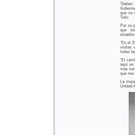
“Deben 
Gobernad
que no 
Tello
Por su p
que lo
establec
“En el 2
visitas
todas la
“El camb
aquí se
más sen
que nos 
La impar
Unidad A