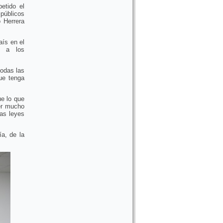
etido el
 públicos
 Herrera
aís en el
n a los
todas las
ue tenga
ue lo que
er mucho
as leyes
ía, de la