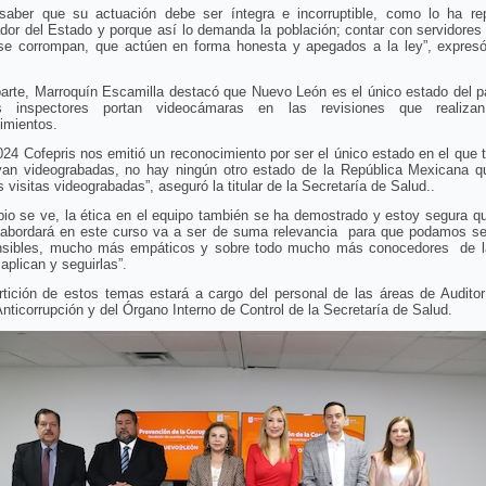
saber que su actuación debe ser íntegra e incorruptible, como lo ha rep
or del Estado y porque así lo demanda la población; contar con servidores
se corrompan, que actúen en forma honesta y apegados a la ley”, expresó
arte, Marroquín Escamilla destacó que Nuevo León es el único estado del p
s inspectores portan videocámaras en las revisiones que realiza
imientos.
024 Cofepris nos emitió un reconocimiento por ser el único estado en el que 
 van videograbadas, no hay ningún otro estado de la República Mexicana q
s visitas videograbadas”, aseguró la titular de la Secretaría de Salud..
io se ve, la ética en el equipo también se ha demostrado y estoy segura q
 abordará en este curso va a ser de suma relevancia para que podamos s
sibles, mucho más empáticos y sobre todo mucho más conocedores de l
aplican y seguirlas”.
tición de estos temas estará a cargo del personal de las áreas de Auditor
nticorrupción y del Órgano Interno de Control de la Secretaría de Salud.