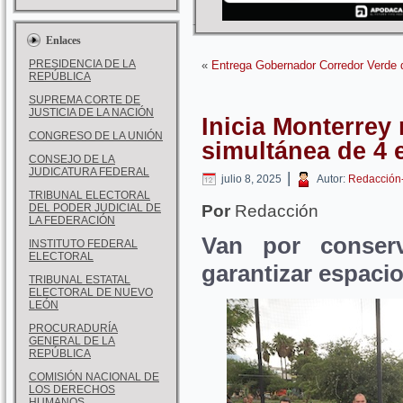
Enlaces
PRESIDENCIA DE LA
«
Entrega Gobernador Corredor Verde
REPÚBLICA
SUPREMA CORTE DE
JUSTICIA DE LA NACIÓN
Inicia Monterrey 
CONGRESO DE LA UNIÓN
simultánea de 4 
CONSEJO DE LA
JUDICATURA FEDERAL
|
julio 8, 2025
Autor:
Redacción
TRIBUNAL ELECTORAL
DEL PODER JUDICIAL DE
Por
Redacción
LA FEDERACIÓN
Van por conser
INSTITUTO FEDERAL
ELECTORAL
garantizar espaci
TRIBUNAL ESTATAL
ELECTORAL DE NUEVO
LEÓN
PROCURADURÍA
GENERAL DE LA
REPÚBLICA
COMISIÓN NACIONAL DE
LOS DERECHOS
HUMANOS