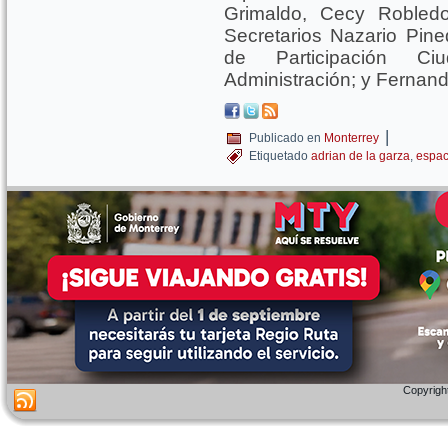
Grimaldo, Cecy Robledo
Secretarios Nazario Pin
de Participación C
Administración; y Fernand
|
Publicado en
Monterrey
Etiquetado
adrian de la garza
,
espac
Copyright