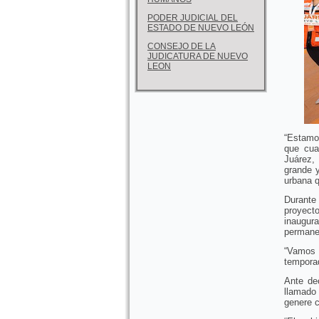
PODER JUDICIAL DEL
ESTADO DE NUEVO LEÓN
CONSEJO DE LA
JUDICATURA DE NUEVO
LEON
“Estamo
que cua
Juárez,
grande 
urbana q
Durante 
proyecto
inaugur
permanec
“Vamos 
temporad
Ante dec
llamado 
genere c