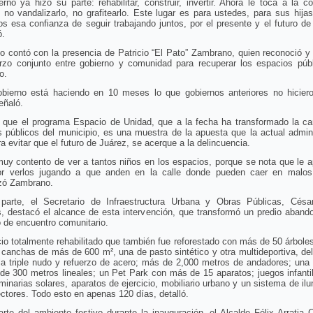
erno ya hizo su parte: rehabilitar, construir, invertir. Ahora le toca a la 
, no vandalizarlo, no grafitearlo. Este lugar es para ustedes, para sus hijas
 esa confianza de seguir trabajando juntos, por el presente y el futuro de
ó.
o contó con la presencia de Patricio “El Pato” Zambrano, quien reconoció y
erzo conjunto entre gobierno y comunidad para recuperar los espacios públ
o.
obierno está haciendo en 10 meses lo que gobiernos anteriores no hicier
eñaló.
 que el programa Espacio de Unidad, que a la fecha ha transformado la ca
 públicos del municipio, es una muestra de la apuesta que la actual admin
a evitar que el futuro de Juárez, se acerque a la delincuencia.
uy contento de ver a tantos niños en los espacios, porque se nota que le 
r verlos jugando a que anden en la calle donde pueden caer en malos
izó Zambrano.
parte, el Secretario de Infraestructura Urbana y Obras Públicas, Césa
, destacó el alcance de esta intervención, que transformó un predio aband
 de encuentro comunitario.
io totalmente rehabilitado que también fue reforestado con más de 50 árbole
canchas de más de 600 m², una de pasto sintético y otra multideportiva, de
a triple nudo y refuerzo de acero; más de 2,000 metros de andadores; una 
de 300 metros lineales; un Pet Park con más de 15 aparatos; juegos infanti
minarias solares, aparatos de ejercicio, mobiliario urbano y un sistema de il
ectores. Todo esto en apenas 120 días, detalló.
te del ambiente festivo durante la inauguración, el Alcalde Félix Arratia 