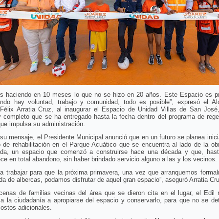
s haciendo en 10 meses lo que no se hizo en 20 años. Este Espacio es p
ndo hay voluntad, trabajo y comunidad, todo es posible”, expresó el Al
 Félix Arratia Cruz, al inaugurar el Espacio de Unidad Villas de San José
y completo que se ha entregado hasta la fecha dentro del programa de rege
ue impulsa su administración.
su mensaje, el Presidente Municipal anunció que en un futuro se planea inici
 de rehabilitación en el Parque Acuático que se encuentra al lado de la ob
ada, un espacio que comenzó a construirse hace una década y que, hast
e en total abandono, sin haber brindado servicio alguno a las y los vecinos.
a trabajar para que la próxima primavera, una vez que arranquemos formal
a de albercas, podamos disfrutar de aquel gran espacio”, aseguró Arratia Cr
enas de familias vecinas del área que se dieron cita en el lugar, el Edil r
a la ciudadanía a apropiarse del espacio y conservarlo, para que no se det
ostos adicionales.