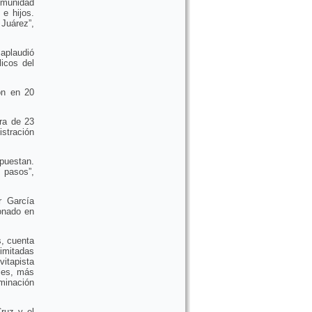
comunidad
 e hijos.
 Juárez”,
 aplaudió
icos del
on en 20
ra de 23
istración
apuestan.
 pasos”,
r García
onado en
s, cuenta
limitadas
vitapista
les, más
uminación
Cruz y el