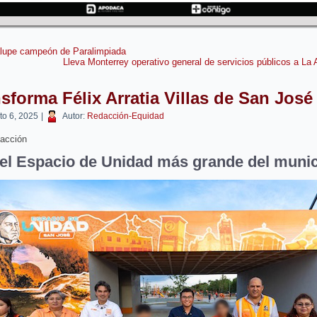
lupe campeón de Paralimpiada
Lleva Monterrey operativo general de servicios públicos a La 
sforma Félix Arratia Villas de San José
to 6, 2025
|
Autor:
Redacción-Equidad
acción
el Espacio de Unidad más grande del munic