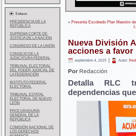
Enlaces
PRESIDENCIA DE LA
«
Presenta Escobedo Plan Maestro de
REPÚBLICA
L
SUPREMA CORTE DE
JUSTICIA DE LA NACIÓN
Nueva División A
CONGRESO DE LA UNIÓN
acciones a favor
CONSEJO DE LA
JUDICATURA FEDERAL
|
septiembre 4, 2025
Autor:
Red
TRIBUNAL ELECTORAL
DEL PODER JUDICIAL DE
Por
Redacción
LA FEDERACIÓN
Detalla RLC tr
INSTITUTO FEDERAL
ELECTORAL
dependencias que 
TRIBUNAL ESTATAL
ELECTORAL DE NUEVO
LEÓN
PROCURADURÍA
GENERAL DE LA
REPÚBLICA
COMISIÓN NACIONAL DE
LOS DERECHOS
HUMANOS