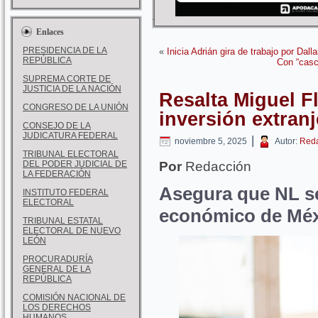
Enlaces
PRESIDENCIA DE LA
«
Inicia Adrián gira de trabajo por Dall
REPÚBLICA
Con “casc
SUPREMA CORTE DE
JUSTICIA DE LA NACIÓN
Resalta Miguel F
CONGRESO DE LA UNIÓN
inversión extran
CONSEJO DE LA
JUDICATURA FEDERAL
|
noviembre 5, 2025
Autor:
Reda
TRIBUNAL ELECTORAL
DEL PODER JUDICIAL DE
Por
Redacción
LA FEDERACIÓN
Asegura que NL s
INSTITUTO FEDERAL
ELECTORAL
económico de Mé
TRIBUNAL ESTATAL
ELECTORAL DE NUEVO
LEÓN
PROCURADURÍA
GENERAL DE LA
REPÚBLICA
COMISIÓN NACIONAL DE
LOS DERECHOS
HUMANOS