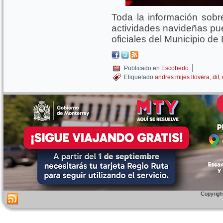
Toda la información sobre
actividades navideñas pue
oficiales del Municipio d
|
Publicado en
Escobedo
Etiquetado
andres mijes llovera
,
dif
,
Copyright