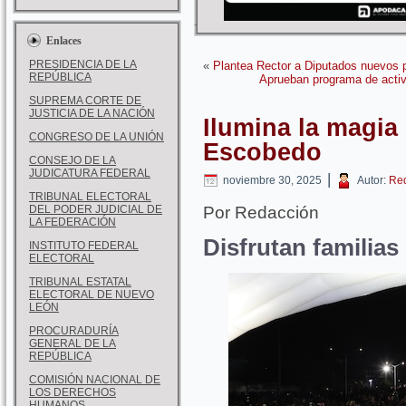
Enlaces
PRESIDENCIA DE LA
«
Plantea Rector a Diputados nuevos 
REPÚBLICA
Aprueban programa de activ
SUPREMA CORTE DE
JUSTICIA DE LA NACIÓN
Ilumina la magia
CONGRESO DE LA UNIÓN
Escobedo
CONSEJO DE LA
JUDICATURA FEDERAL
|
noviembre 30, 2025
Autor:
Re
TRIBUNAL ELECTORAL
DEL PODER JUDICIAL DE
Por Redacción
LA FEDERACIÓN
Disfrutan familias
INSTITUTO FEDERAL
ELECTORAL
TRIBUNAL ESTATAL
ELECTORAL DE NUEVO
LEÓN
PROCURADURÍA
GENERAL DE LA
REPÚBLICA
COMISIÓN NACIONAL DE
LOS DERECHOS
HUMANOS