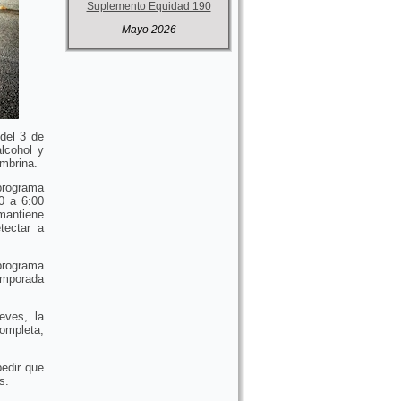
Suplemento Equidad 190
Mayo 2026
 del 3 de
lcohol y
embrina.
 programa
0 a 6:00
mantiene
tectar a
programa
emporada
eves, la
completa,
pedir que
s.