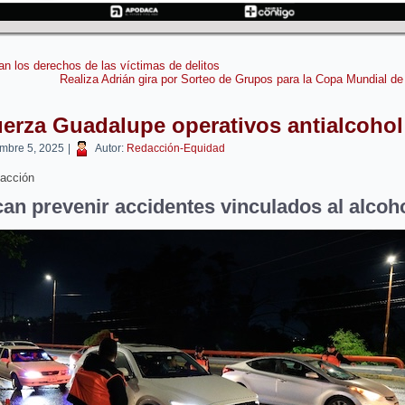
an los derechos de las víctimas de delitos
Realiza Adrián gira por Sorteo de Grupos para la Copa Mundial de
erza Guadalupe operativos antialcohol
embre 5, 2025
|
Autor:
Redacción-Equidad
acción
an prevenir accidentes vinculados al alcoh