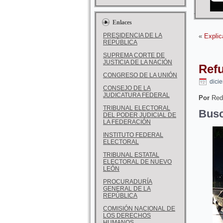
Enlaces
PRESIDENCIA DE LA
«
Explic
REPÚBLICA
SUPREMA CORTE DE
JUSTICIA DE LA NACIÓN
Refu
CONGRESO DE LA UNIÓN
dici
CONSEJO DE LA
JUDICATURA FEDERAL
Por
Red
TRIBUNAL ELECTORAL
Busc
DEL PODER JUDICIAL DE
LA FEDERACIÓN
INSTITUTO FEDERAL
ELECTORAL
TRIBUNAL ESTATAL
ELECTORAL DE NUEVO
LEÓN
PROCURADURÍA
GENERAL DE LA
REPÚBLICA
COMISIÓN NACIONAL DE
LOS DERECHOS
HUMANOS