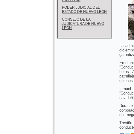
PODER JUDICIAL DEL
ESTADO DE NUEVO LEÓN
CONSEJO DE LA
JUDICATURA DE NUEVO
LEON
La admin
diciemb
garantiz
En el in
“Conduc
horas. 
patrull
quienes 
Ismael 
“Conduc
navideña
Durante
corporac
dos nega
Treviño 
conducto