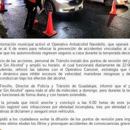
istración municipal activó el Operativo Antialcohol Navideño, que operará
re al 6 de enero para reforzar la prevención de accidentes vinculados al a
ar que los automovilistas regresen seguros a casa durante la temporada dec
icio de las acciones, personal de Tránsito instaló dos puntos de revisión del
e Sin Alcohol” y amplió su horario, el cual funcionará diariamente de 22:0
Además, reforzó las labores con el Operativo Carrusel, estrategia que 
aje dinámico para inhibir excesos de velocidad, maniobras riesgosas y de
conduzcan bajo los efectos del alcohol.
Treviño, Director de Policía y Tránsito de Guadalupe, informó que el 
e Sin Alcohol” opera todo el año de miércoles a domingo, pero durante la t
 funcionará de forma diaria y con horario extendido.
 la jornada que inició anoche y concluyó a las 6:00 horas de este ju
ión registró seis infracciones por ebriedad incompleta, tres por ebriedad 
tivas al dictamen y aseguró once vehículos.
pidió a los ciudadanos evitar la difusión de los puntos de revisión para im
res ebrios eludan los filtros y provoquen accidentes de consecuencias grave