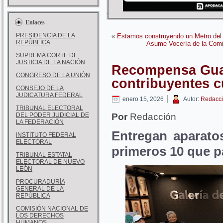
Enlaces
PRESIDENCIA DE LA
«
Estamos construyendo un Metro del 
REPÚBLICA
Asume Vocería de la Comi
SUPREMA CORTE DE
JUSTICIA DE LA NACIÓN
Recompensa Gua
CONGRESO DE LA UNIÓN
contribuyentes 
CONSEJO DE LA
JUDICATURA FEDERAL
|
enero 15, 2026
Autor:
Redacci
TRIBUNAL ELECTORAL
DEL PODER JUDICIAL DE
Por
Redacción
LA FEDERACIÓN
Entregan aparato
INSTITUTO FEDERAL
ELECTORAL
primeros 10 que p
TRIBUNAL ESTATAL
ELECTORAL DE NUEVO
LEÓN
PROCURADURÍA
GENERAL DE LA
REPÚBLICA
COMISIÓN NACIONAL DE
LOS DERECHOS
HUMANOS