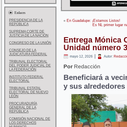
Enlaces
PRESIDENCIA DE LA
«
En Guadalupe: ¡Estamos Listos!
REPÚBLICA
Es NL primer lugar n
SUPREMA CORTE DE
JUSTICIA DE LA NACIÓN
Entrega Mónica 
CONGRESO DE LA UNIÓN
Unidad número 
CONSEJO DE LA
JUDICATURA FEDERAL
|
mayo 12, 2026
Autor:
Redacci
TRIBUNAL ELECTORAL
DEL PODER JUDICIAL DE
Por
Redacción
LA FEDERACIÓN
Beneficiará a vec
INSTITUTO FEDERAL
ELECTORAL
y sus alrededores
TRIBUNAL ESTATAL
ELECTORAL DE NUEVO
LEÓN
PROCURADURÍA
GENERAL DE LA
REPÚBLICA
COMISIÓN NACIONAL DE
LOS DERECHOS
HUMANOS