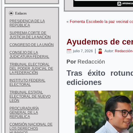
Enlaces
PRESIDENCIA DE LA
«
Fomenta Escobedo la paz vecinal co
REPÚBLICA
SUPREMA CORTE DE
JUSTICIA DE LA NACIÓN
Ayudemos de cer
CONGRESO DE LA UNIÓN
|
julio 7, 2026
Autor:
Redacción
CONSEJO DE LA
JUDICATURA FEDERAL
Por
Redacción
TRIBUNAL ELECTORAL
DEL PODER JUDICIAL DE
Tras éxito rotun
LA FEDERACIÓN
ediciones
INSTITUTO FEDERAL
ELECTORAL
TRIBUNAL ESTATAL
ELECTORAL DE NUEVO
LEÓN
PROCURADURÍA
GENERAL DE LA
REPÚBLICA
COMISIÓN NACIONAL DE
LOS DERECHOS
HUMANOS