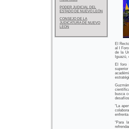
PODER JUDICIAL DEL
ESTADO DE NUEVO LEÓN
CONSEJO DE LA
JUDICATURA DE NUEVO
LEON
El Rect
al I For
de la U
Iguazú, 
El foro
superio
académi
estratég
Guzmán 
científi
busca co
desafíos
“La aper
colabor
enfrenta
“Para l
refrend