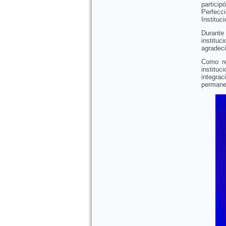
particip
Perfecci
Instituc
Durante
institu
agradeci
Como re
instituc
integra
permanen