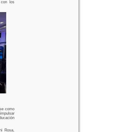
 con los
rse como
 impulsar
educación
ni Rosa,