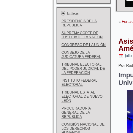
Enlaces
PRESIDENCIA DE LA
«
Fortal
REPÚBLICA
SUPREMA CORTE DE
JUSTICIA DE LA NACIÓN
Asis
CONGRESO DE LA UNIÓN
Amér
CONSEJO DE LA
julio
JUDICATURA FEDERAL
TRIBUNAL ELECTORAL
Por
Red
DEL PODER JUDICIAL DE
LA FEDERACIÓN
Imp
INSTITUTO FEDERAL
Univ
ELECTORAL
TRIBUNAL ESTATAL
ELECTORAL DE NUEVO
LEÓN
PROCURADURÍA
GENERAL DE LA
REPÚBLICA
COMISIÓN NACIONAL DE
LOS DERECHOS
HUMANOS