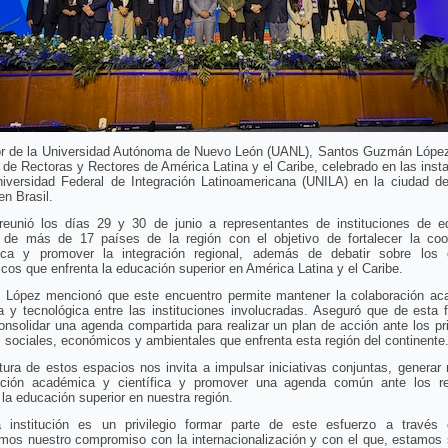
or de la Universidad Autónoma de Nuevo León (UANL), Santos Guzmán López,
o de Rectoras y Rectores de América Latina y el Caribe, celebrado en las inst
niversidad Federal de Integración Latinoamericana (UNILA) en la ciudad d
en Brasil.
 reunió los días 29 y 30 de junio a representantes de instituciones de e
r de más de 17 países de la región con el objetivo de fortalecer la coo
ca y promover la integración regional, además de debatir sobre los 
icos que enfrenta la educación superior en América Latina y el Caribe.
López mencionó que este encuentro permite mantener la colaboración ac
ca y tecnológica entre las instituciones involucradas. Aseguró que de esta
nsolidar una agenda compartida para realizar un plan de acción ante los pr
 sociales, económicos y ambientales que enfrenta esta región del continente
tura de estos espacios nos invita a impulsar iniciativas conjuntas, generar
ación académica y científica y promover una agenda común ante los r
 la educación superior en nuestra región.
a institución es un privilegio formar parte de este esfuerzo a través 
amos nuestro compromiso con la internacionalización y con el que, estamos 