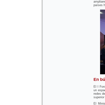
ampliar
países 
En bú
El I Fo
un espac
redes de
superior
El Mini