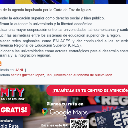
s de la agenda impulsada por la Carta de Foz do Iguazu
nder la educación superior como derecho social y bien público.
irmar la autonomía universitaria y la libertad académica.
lsar una mayor cooperación entre las universidades latinoamericanas y cari
cir las asimetrías entre los sistemas de educación superior de la región.
talecer redes regionales como ENLACES y dar continuidad a los acuerd
ferencia Regional de Educación Superior (CRES).
cionar a las universidades como actores estratégicos para el desarrollo soste
ranía y la integración regional.
icado en
UANL
|
uetado
santos guzman lopez
,
uanl
,
universidad autonoma de nuevo leon