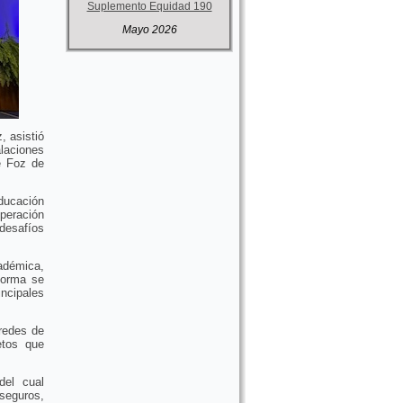
Suplemento Equidad 190
Mayo 2026
 asistió
alaciones
e Foz de
ducación
peración
desafíos
adémica,
 forma se
incipales
.
 redes de
etos que
del cual
seguros,