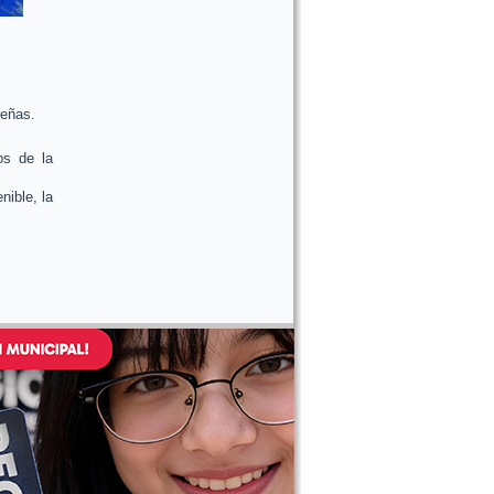
beñas.
os de la
nible, la