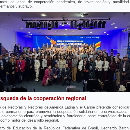
emos los lazos de cooperación académica, de investigación y movilidad
hermanos”, subrayó.
squeda de la cooperación regional
ro de Rectoras y Rectores de América Latina y el Caribe pretende consolida
io permanente para promover la cooperación solidaria entre universidades,
 colaboración científica y académica y fortalecer el papel estratégico de la 
 como motor del desarrollo regional.
stro de Educación de la República Federativa de Brasil, Leonardo Barchi