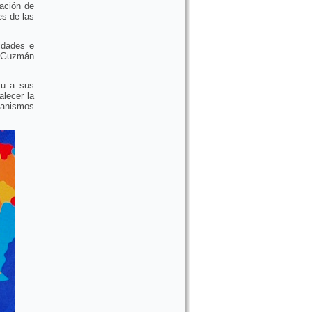
nación de
es de las
idades e
 Guzmán
zu a sus
alecer la
canismos