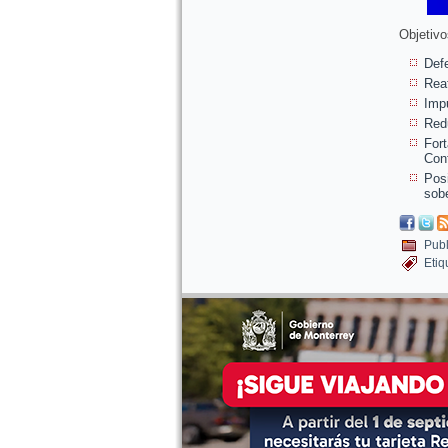
Objetivo
Defe
Reaf
Impu
Redu
For
Con
Posi
sobe
Publ
Etiq