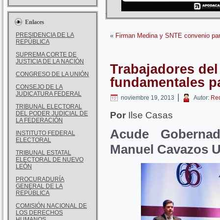
Enlaces
PRESIDENCIA DE LA
«
Firman Medina y SNTE convenio par
REPÚBLICA
SUPREMA CORTE DE
JUSTICIA DE LA NACIÓN
Trabajadores de
CONGRESO DE LA UNIÓN
fundamentales p
CONSEJO DE LA
JUDICATURA FEDERAL
|
noviembre 19, 2013
Autor:
Re
TRIBUNAL ELECTORAL
DEL PODER JUDICIAL DE
Por
Ilse Casas
LA FEDERACIÓN
Acude Goberna
INSTITUTO FEDERAL
ELECTORAL
Manuel Cavazos U
TRIBUNAL ESTATAL
ELECTORAL DE NUEVO
LEÓN
PROCURADURÍA
GENERAL DE LA
REPÚBLICA
COMISIÓN NACIONAL DE
LOS DERECHOS
HUMANOS