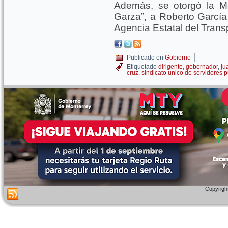
Además, se otorgó la M
Garza”, a Roberto García 
Agencia Estatal del Trans
|
Publicado en
Gobierno
Etiquetado
dirigente
,
gobernador
,
ju
cruz
,
sindicato unico de servidores p
Copyright