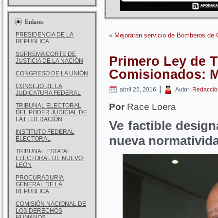
Enlaces
PRESIDENCIA DE LA
«
Mejorarán servicio de Bomberos de
REPÚBLICA
SUPREMA CORTE DE
Primero Ley de 
JUSTICIA DE LA NACIÓN
Comisionados: 
CONGRESO DE LA UNIÓN
CONSEJO DE LA
|
abril 25, 2016
Autor:
Redacció
JUDICATURA FEDERAL
Por
Race Loera
TRIBUNAL ELECTORAL
DEL PODER JUDICIAL DE
LA FEDERACIÓN
Ve factible desig
INSTITUTO FEDERAL
nueva normativid
ELECTORAL
TRIBUNAL ESTATAL
ELECTORAL DE NUEVO
LEÓN
PROCURADURÍA
GENERAL DE LA
REPÚBLICA
COMISIÓN NACIONAL DE
LOS DERECHOS
HUMANOS