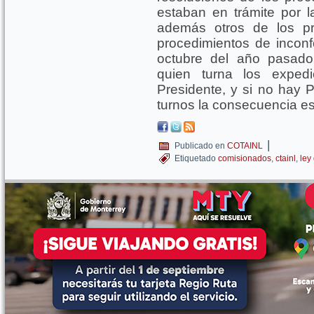
estaban en trámite por la
además otros de los p
procedimientos de incon
octubre del año pasado
quien turna los exped
Presidente, y si no hay P
turnos la consecuencia es
|
Publicado en
COTAINL
Etiquetado
comisionados
,
ctainl
,
ley