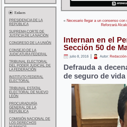
Enlaces
PRESIDENCIA DE LA
«
Necesario llegar a un consenso con 
REPÚBLICA
Reforzará Alcal
SUPREMA CORTE DE
JUSTICIA DE LA NACIÓN
Internan en el Pe
CONGRESO DE LA UNIÓN
Sección 50 de M
CONSEJO DE LA
JUDICATURA FEDERAL
|
julio 8, 2016
Autor:
Redacción
TRIBUNAL ELECTORAL
Defrauda a decen
DEL PODER JUDICIAL DE
LA FEDERACIÓN
de seguro de vida
INSTITUTO FEDERAL
ELECTORAL
TRIBUNAL ESTATAL
ELECTORAL DE NUEVO
LEÓN
PROCURADURÍA
GENERAL DE LA
REPÚBLICA
COMISIÓN NACIONAL DE
LOS DERECHOS
HUMANOS