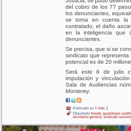
Justicia, se pudo determi
del cobro de los 77 peso
los denunciantes, equival
se toma en cuenta la 
contratado, el daño asci
en la inteligencia que
denunciantes.
Se precisa, que si se con
sindicato que representa
potencial es de 20 millon
Será este 8 de julio c
imputación y vinculació
Sala de Audiencias núme
Monterey.
|
Publicado en
Y más
Etiquetado
fraude
,
guadalupe castill
secretario general
,
sindicato nacion