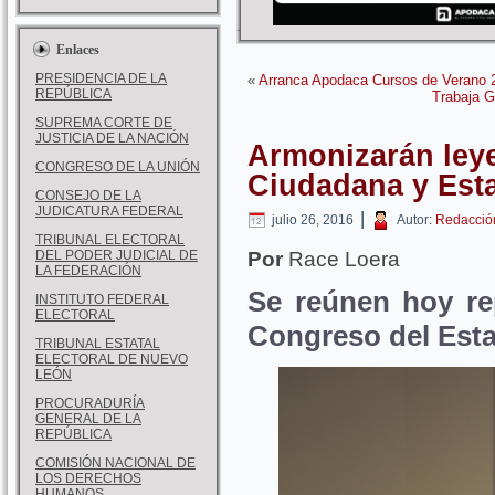
Enlaces
PRESIDENCIA DE LA
«
Arranca Apodaca Cursos de Verano 
REPÚBLICA
Trabaja G
SUPREMA CORTE DE
JUSTICIA DE LA NACIÓN
Armonizarán leye
CONGRESO DE LA UNIÓN
Ciudadana y Esta
CONSEJO DE LA
JUDICATURA FEDERAL
|
julio 26, 2016
Autor:
Redacció
TRIBUNAL ELECTORAL
DEL PODER JUDICIAL DE
Por
Race Loera
LA FEDERACIÓN
Se reúnen hoy re
INSTITUTO FEDERAL
ELECTORAL
Congreso del Est
TRIBUNAL ESTATAL
ELECTORAL DE NUEVO
LEÓN
PROCURADURÍA
GENERAL DE LA
REPÚBLICA
COMISIÓN NACIONAL DE
LOS DERECHOS
HUMANOS