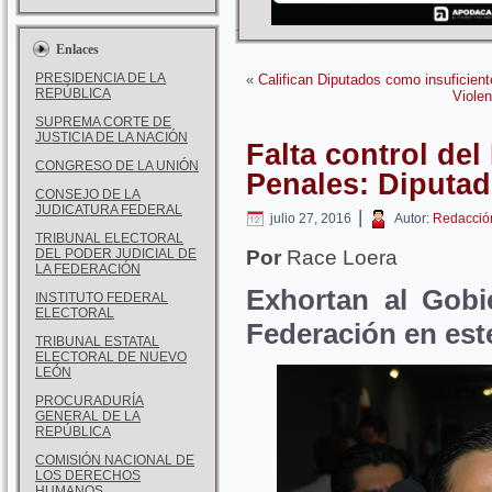
Enlaces
PRESIDENCIA DE LA
«
Califican Diputados como insuficient
REPÚBLICA
Violen
SUPREMA CORTE DE
JUSTICIA DE LA NACIÓN
Falta control del
CONGRESO DE LA UNIÓN
Penales: Diputa
CONSEJO DE LA
JUDICATURA FEDERAL
|
julio 27, 2016
Autor:
Redacció
TRIBUNAL ELECTORAL
DEL PODER JUDICIAL DE
Por
Race Loera
LA FEDERACIÓN
Exhortan al Gobi
INSTITUTO FEDERAL
ELECTORAL
Federación en est
TRIBUNAL ESTATAL
ELECTORAL DE NUEVO
LEÓN
PROCURADURÍA
GENERAL DE LA
REPÚBLICA
COMISIÓN NACIONAL DE
LOS DERECHOS
HUMANOS