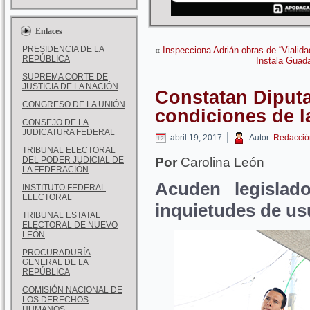
Enlaces
PRESIDENCIA DE LA
«
Inspecciona Adrián obras de “Vialid
REPÚBLICA
Instala Guad
SUPREMA CORTE DE
JUSTICIA DE LA NACIÓN
Constatan Diput
CONGRESO DE LA UNIÓN
condiciones de l
CONSEJO DE LA
JUDICATURA FEDERAL
|
abril 19, 2017
Autor:
Redacció
TRIBUNAL ELECTORAL
DEL PODER JUDICIAL DE
Por
Carolina León
LA FEDERACIÓN
Acuden legislad
INSTITUTO FEDERAL
ELECTORAL
inquietudes de us
TRIBUNAL ESTATAL
ELECTORAL DE NUEVO
LEÓN
PROCURADURÍA
GENERAL DE LA
REPÚBLICA
COMISIÓN NACIONAL DE
LOS DERECHOS
HUMANOS