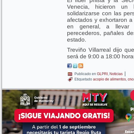
El líder priista y la Se
Venecia, hicieron un
solidarizarse con las pe
afectados y exhortaron a 
en general, a llevar
perecederos, pañales de
estado.
Treviño Villarreal dijo q
será de 9:00 a 18:00 hora
|
Publicado en
GLPRI
,
Noticias
Etiquetado
acopio de alimentos
,
cno