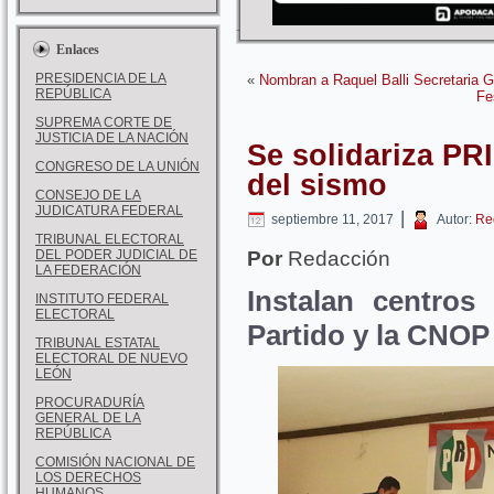
Enlaces
PRESIDENCIA DE LA
«
Nombran a Raquel Balli Secretaria 
REPÚBLICA
Fe
SUPREMA CORTE DE
JUSTICIA DE LA NACIÓN
Se solidariza PRI
CONGRESO DE LA UNIÓN
del sismo
CONSEJO DE LA
JUDICATURA FEDERAL
|
septiembre 11, 2017
Autor:
Re
TRIBUNAL ELECTORAL
DEL PODER JUDICIAL DE
Por
Redacción
LA FEDERACIÓN
Instalan centros
INSTITUTO FEDERAL
ELECTORAL
Partido y la CNOP 
TRIBUNAL ESTATAL
ELECTORAL DE NUEVO
LEÓN
PROCURADURÍA
GENERAL DE LA
REPÚBLICA
COMISIÓN NACIONAL DE
LOS DERECHOS
HUMANOS