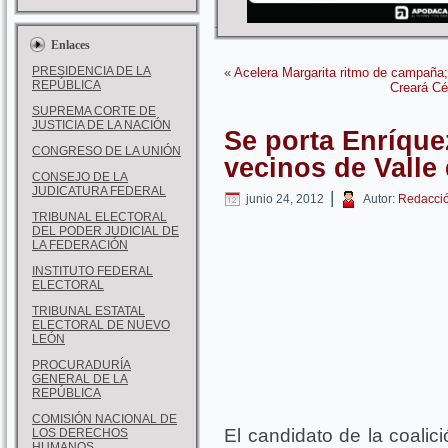
Enlaces
PRESIDENCIA DE LA
«
Acelera Margarita ritmo de campaña;
REPÚBLICA
Creará Cé
SUPREMA CORTE DE
JUSTICIA DE LA NACIÓN
Se porta Enríqu
CONGRESO DE LA UNIÓN
vecinos de Valle 
CONSEJO DE LA
JUDICATURA FEDERAL
|
junio 24, 2012
Autor:
Redacci
TRIBUNAL ELECTORAL
DEL PODER JUDICIAL DE
LA FEDERACIÓN
INSTITUTO FEDERAL
ELECTORAL
TRIBUNAL ESTATAL
ELECTORAL DE NUEVO
LEÓN
PROCURADURÍA
GENERAL DE LA
REPÚBLICA
COMISIÓN NACIONAL DE
El candidato de la coali
LOS DERECHOS
HUMANOS