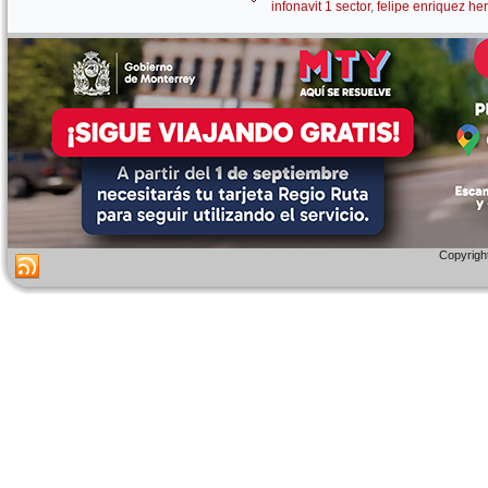
infonavit 1 sector
,
felipe enriquez h
Copyright