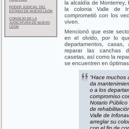
la alcaldía de Monterrey,
PODER JUDICIAL DEL
la colonia Valle de I
ESTADO DE NUEVO LEÓN
comprometió con los vec
CONSEJO DE LA
viven.
JUDICATURA DE NUEVO
LEON
Mencionó que este secto
en el olvido, por lo qu
departamentos, casas, 
reparar las canchas dep
casetas, así como la repa
se encuentren en óptimas
“Hace muchos a
da mantenimient
o a los departa
compromiso con
Notario Públic
de rehabilitaci
Valle de Infonav
arreglar su colo
con el fin de co