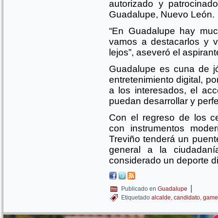
autorizado y patrocinad
Guadalupe, Nuevo León.
“En Guadalupe hay much
vamos a destacarlos y 
lejos”, aseveró el aspiran
Guadalupe es cuna de j
entretenimiento digital, por
a los interesados, el ac
puedan desarrollar y perf
Con el regreso de los 
con instrumentos moder
Treviño tenderá un puent
general a la ciudadan
considerado un deporte dig
|
Publicado en
Guadalupe
Etiquetado
alcalde
,
candidato
,
game