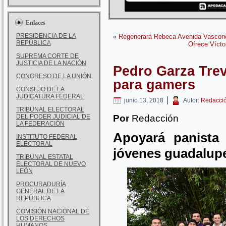
Enlaces
PRESIDENCIA DE LA
«
Regenerará Rebeca Avenida Vascon
REPÚBLICA
Ofrece Vícto
SUPREMA CORTE DE
JUSTICIA DE LA NACIÓN
Pedro Garza Trev
CONGRESO DE LA UNIÓN
para gamers
CONSEJO DE LA
JUDICATURA FEDERAL
|
junio 13, 2018
Autor:
Redacci
TRIBUNAL ELECTORAL
DEL PODER JUDICIAL DE
Por
Redacción
LA FEDERACIÓN
Apoyará panista 
INSTITUTO FEDERAL
ELECTORAL
jóvenes guadalup
TRIBUNAL ESTATAL
ELECTORAL DE NUEVO
LEÓN
PROCURADURÍA
GENERAL DE LA
REPÚBLICA
COMISIÓN NACIONAL DE
LOS DERECHOS
HUMANOS