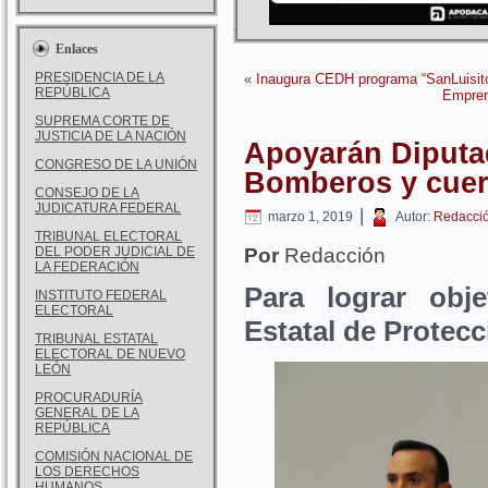
Enlaces
PRESIDENCIA DE LA
«
Inaugura CEDH programa “SanLuisit
REPÚBLICA
Empren
SUPREMA CORTE DE
JUSTICIA DE LA NACIÓN
Apoyarán Diputa
CONGRESO DE LA UNIÓN
Bomberos y cuer
CONSEJO DE LA
JUDICATURA FEDERAL
|
marzo 1, 2019
Autor:
Redacci
TRIBUNAL ELECTORAL
DEL PODER JUDICIAL DE
Por
Redacción
LA FEDERACIÓN
Para lograr obje
INSTITUTO FEDERAL
ELECTORAL
Estatal de Protecc
TRIBUNAL ESTATAL
ELECTORAL DE NUEVO
LEÓN
PROCURADURÍA
GENERAL DE LA
REPÚBLICA
COMISIÓN NACIONAL DE
LOS DERECHOS
HUMANOS