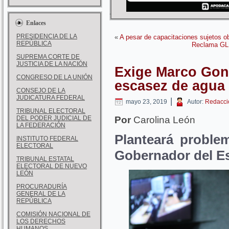
Enlaces
PRESIDENCIA DE LA
«
A pesar de capacitaciones sujetos o
REPÚBLICA
Reclama GLP
SUPREMA CORTE DE
JUSTICIA DE LA NACIÓN
Exige Marco Gonz
CONGRESO DE LA UNIÓN
escasez de agua 
CONSEJO DE LA
JUDICATURA FEDERAL
|
mayo 23, 2019
Autor:
Redacci
TRIBUNAL ELECTORAL
DEL PODER JUDICIAL DE
Por
Carolina León
LA FEDERACIÓN
Planteará problem
INSTITUTO FEDERAL
ELECTORAL
Gobernador del E
TRIBUNAL ESTATAL
ELECTORAL DE NUEVO
LEÓN
PROCURADURÍA
GENERAL DE LA
REPÚBLICA
COMISIÓN NACIONAL DE
LOS DERECHOS
HUMANOS